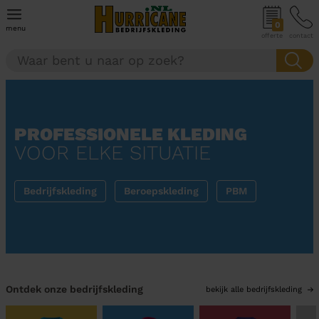
0
menu
offerte
contact
PROFESSIONELE KLEDING
VOOR ELKE SITUATIE
Bedrijfskleding
Beroepskleding
PBM
Ontdek onze bedrijfskleding
bekijk alle bedrijfskleding