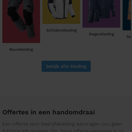
Schilderskleding
Regenkleding
Re
Bouwkleding
bekijk alle kleding
Offertes in een handomdraai
Een offerte voor bedrijfskleding aanvragen zou geen
fulltime job moeten zijn. Onze offerte-aanvraag is zo