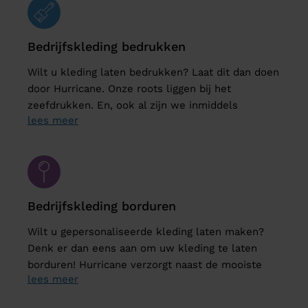
Bedrijfskleding bedrukken
Wilt u kleding laten bedrukken? Laat dit dan doen
door Hurricane. Onze roots liggen bij het
zeefdrukken. En, ook al zijn we inmiddels
lees meer
uitgegroeid tot een allround textielleverancier,
onze passie ligt nog steeds bij het produceren van
kleding met de mooiste zeefdrukken. Uw kleding
is bij ons in goede handen!
Bedrijfskleding borduren
Wilt u gepersonaliseerde kleding laten maken?
Denk er dan eens aan om uw kleding te laten
borduren! Hurricane verzorgt naast de mooiste
lees meer
zeefdrukken ook de mooiste borduringen op uw
kleding. Snel en tegen scherpe prijzen!