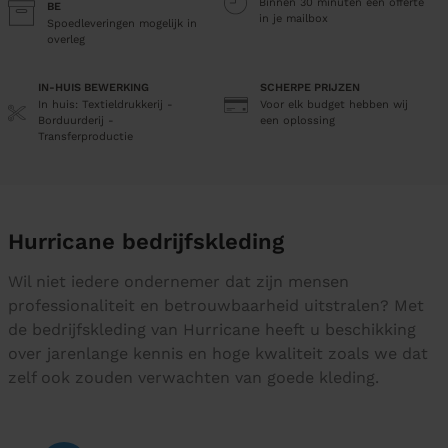
Binnen 30 minuten een offerte
BE
in je mailbox
Spoedleveringen mogelijk in
overleg
IN-HUIS BEWERKING
SCHERPE PRIJZEN
In huis: Textieldrukkerij -
Voor elk budget hebben wij
Borduurderij -
een oplossing
Transferproductie
Hurricane bedrijfskleding
Wil niet iedere ondernemer dat zijn mensen
professionaliteit en betrouwbaarheid uitstralen? Met
de
bedrijfskleding
van Hurricane heeft u beschikking
over jarenlange kennis en hoge kwaliteit zoals we dat
zelf ook zouden verwachten van goede kleding.