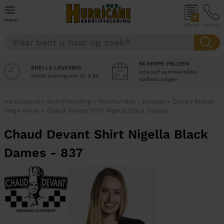
0
menu
offerte
contact
SCHERPE PRIJZEN
SNELLE LEVERING
Inclusief aantrekkelijke
Snelle levering voor NL & BE
staffelkortingen
Hurricane.nl
>
Bedrijfskleding
>
Overhemden - Blouses
>
Dames Blouse
lange mouw
>
Chaud Devant Shirt Nigella Black Dames
Chaud Devant Shirt Nigella Black
Dames - 837