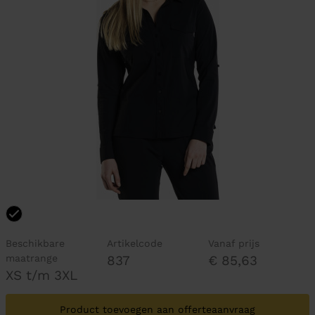
Beschikbare
Artikelcode
Vanaf prijs
maatrange
837
€ 85,63
XS t/m 3XL
Product toevoegen aan offerteaanvraag