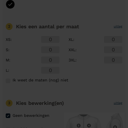
Kies een aantal
per maat
2
uitleg
XS
:
XL
:
S
:
XXL
:
M
:
3XL
:
L
:
Ik weet de maten (nog) niet
Kies bewerking(en)
3
uitleg
Geen bewerkingen