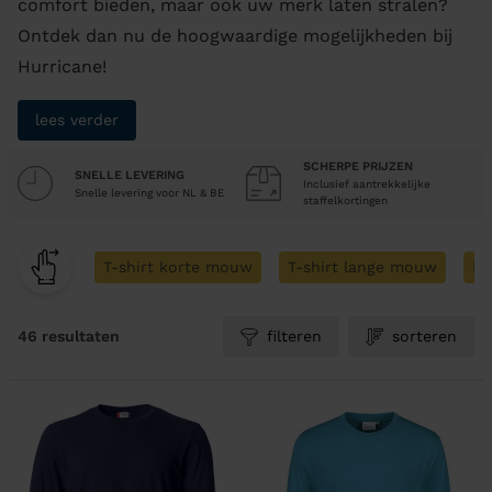
comfort bieden, maar ook uw merk laten stralen?
Ontdek dan nu de hoogwaardige mogelijkheden bij
Hurricane!
lees verder
SCHERPE PRIJZEN
SNELLE LEVERING
Inclusief aantrekkelijke
Snelle levering voor NL & BE
staffelkortingen
T-shirt korte mouw
T-shirt lange mouw
Mo
46 resultaten
filteren
sorteren