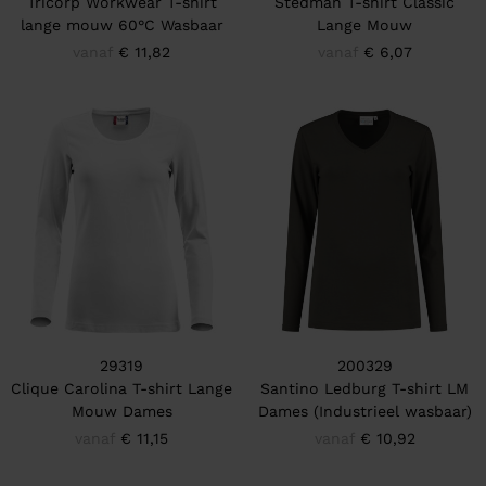
Tricorp Workwear T-shirt
Stedman T-shirt Classic
lange mouw 60°C Wasbaar
Lange Mouw
vanaf
€ 11,82
vanaf
€ 6,07
29319
200329
Clique Carolina T-shirt Lange
Santino Ledburg T-shirt LM
Mouw Dames
Dames (Industrieel wasbaar)
vanaf
€ 11,15
vanaf
€ 10,92