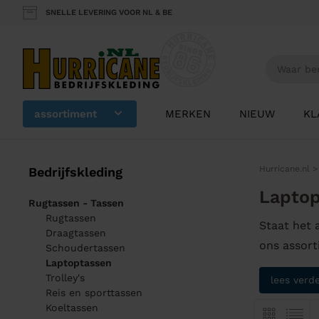
SNELLE LEVERING VOOR NL & BE
assortiment
MERKEN
NIEUW
KL
Hurricane.nl
Bedrijfskleding
Laptop
Rugtassen - Tassen
Rugtassen
Staat het 
Draagtassen
ons assort
Schoudertassen
Laptoptassen
Trolley's
lees verd
Reis en sporttassen
Koeltassen