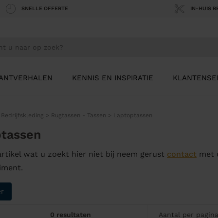
SNELLE OFFERTE
IN-HUIS 
ANTVERHALEN
KENNIS EN INSPIRATIE
KLANTENSE
>
Bedrijfskleding
>
Rugtassen - Tassen
>
Laptoptassen
tassen
artikel wat u zoekt hier niet bij neem gerust
contact
met o
iment.
er
0 resultaten
Aantal per pagin