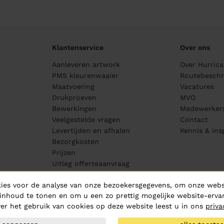
Klantenservice
Over ons
Aanleveren artwork
Over Hurric
PMS kleurenwaaier
Routebeschri
Maatvoering
Vacatures
Drukproeven
MVO
Bewerkingen
Medewerker
Veelgestelde vragen
Contact
Levertijden en afhalen
Kennis & ins
Bezorgkosten
Prijzen
Uitleg offerteaanvraag
Wasinstructies
ies voor de analyse van onze bezoekersgegevens, om onze websi
dag
Cookie consent
inhoud te tonen en om u een zo prettig mogelijke website-ervar
er het gebruik van cookies op deze website leest u in ons
priva