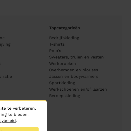
Topcategorieën
ane
Bedrijfskleding
jving
T-shirts
Polo's
Sweaters, truien en vesten
s
Werkbroeken
Overhemden en blouses
piratie
Jassen en bodywarmers
Sportkleding
Werkschoenen en/of laarzen
Beroepskleding
te te verbeteren,
ing te bieden.
cybeleid
.