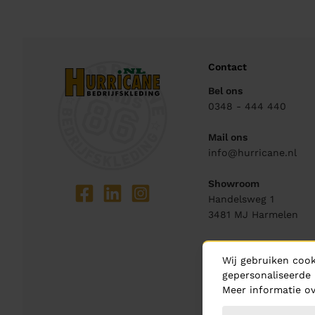
Contact
Bel ons
0348 - 444 440
Mail ons
info@hurricane.nl
Showroom
Handelsweg 1
3481 MJ
Harmelen
Openingstijden
Wij gebruiken cook
Maandag t/m donder
gepersonaliseerde 
08:30 - 17.30 uur
Meer informatie ov
Vrijdag
08:30 - 16.00 uur