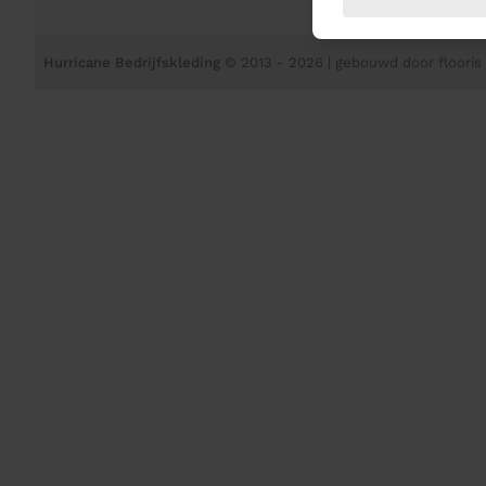
Hurricane Bedrijfskleding
© 2013 - 2026
| gebouwd door
flooris 