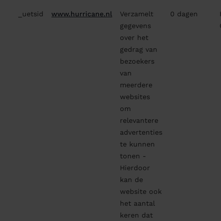
_uetsid
www.hurricane.nl
Verzamelt
0 dagen
gegevens
over het
gedrag van
bezoekers
van
meerdere
websites
om
relevantere
advertenties
te kunnen
tonen -
Hierdoor
kan de
website ook
het aantal
keren dat