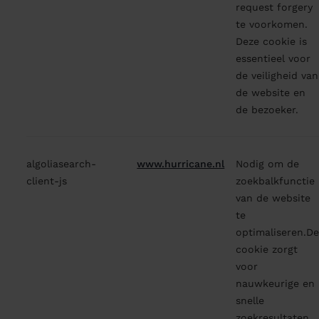
request forgery
te voorkomen.
Deze cookie is
essentieel voor
de veiligheid van
de website en
de bezoeker.
algoliasearch-
www.hurricane.nl
Nodig om de
client-js
zoekbalkfunctie
van de website
te
optimaliseren.D
cookie zorgt
voor
nauwkeurige en
snelle
zoekresultaten.