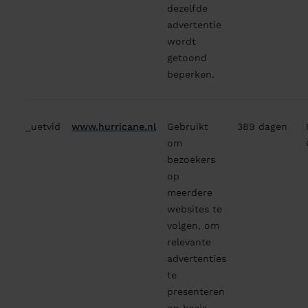
dezelfde
advertentie
wordt
getoond
beperken.
_uetvid
www.hurricane.nl
Gebruikt
389 dagen
om
bezoekers
op
meerdere
websites te
volgen, om
relevante
advertenties
te
presenteren
op basis