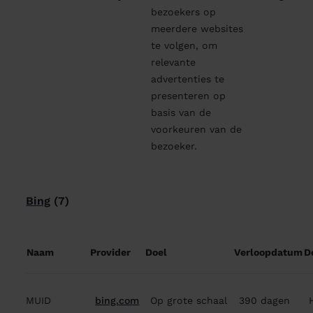
bezoekers op
meerdere websites
te volgen, om
relevante
advertenties te
presenteren op
basis van de
voorkeuren van de
bezoeker.
Bing
(7)
Naam
Provider
Doel
Verloopdatum
D
MUID
bing.com
Op grote schaal
390 dagen