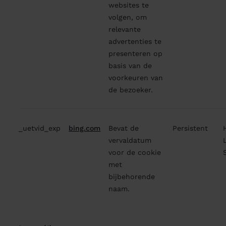
websites te
volgen, om
relevante
advertenties te
presenteren op
basis van de
voorkeuren van
de bezoeker.
_uetvid_exp
bing.com
Bevat de
Persistent
vervaldatum
voor de cookie
met
bijbehorende
naam.