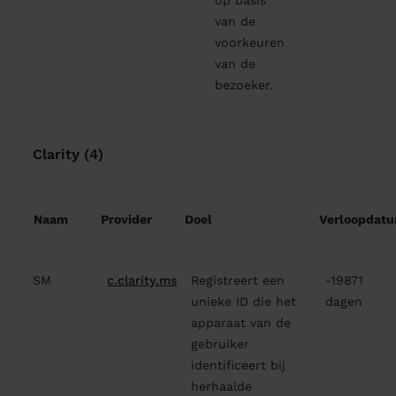
van de
voorkeuren
van de
bezoeker.
Clarity (4)
Naam
Provider
Doel
Verloopdat
SM
c.clarity.ms
Registreert een
-19871
unieke ID die het
dagen
apparaat van de
gebruiker
identificeert bij
herhaalde