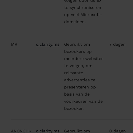
volgen door de ID
te synchroniseren
op veel Microsoft-
domeinen.
MR
c.clarity.ms
Gebruikt om
7 dagen
bezoekers op
meerdere websites
te volgen, om
relevante
advertenties te
presenteren op
basis van de
voorkeuren van de
bezoeker.
ANONCHK
c.clarity.ms
Gebruikt om
0 dagen