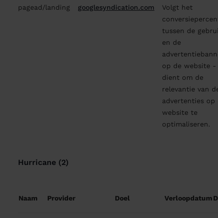
pagead/landing
googlesyndication.com
Volgt het
conversiepercen
tussen de gebru
en de
advertentiebann
op de website - 
dient om de
relevantie van d
advertenties op
website te
optimaliseren.
Hurricane (2)
Naam
Provider
Doel
Verloopdatum
D