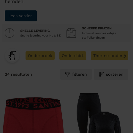
hemden.
lees verder
SCHERPE PRIJZEN
SNELLE LEVERING
Inclusief aantrekkelijke
Snelle levering voor NL & BE
staffelkortingen
Onderbroek
Ondershirt
Thermo ondergoed
24 resultaten
filteren
sorteren