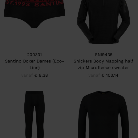
200331
SNI9435
Santino Boxer Dames (Eco-
Snickers Body Mapping half
Line)
zip Microfleece sweater
vanaf
€ 8,38
vanaf
€ 103,14