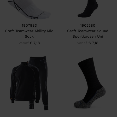
1907983
1905580
Craft Teamwear Ability Mid
Craft Teamwear Squad
Sock
Sportkousen Uni
vanaf
€ 7,18
vanaf
€ 7,18