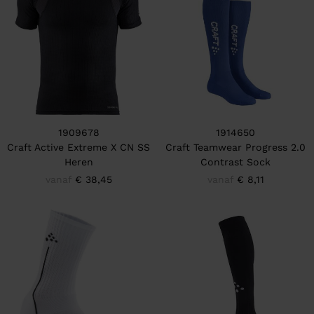
1909678
1914650
Craft Active Extreme X CN SS
Craft Teamwear Progress 2.0
Heren
Contrast Sock
vanaf
€ 38,45
vanaf
€ 8,11