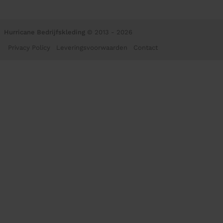
Hurricane Bedrijfskleding
© 2013 - 2026
Privacy Policy
Leveringsvoorwaarden
Contact