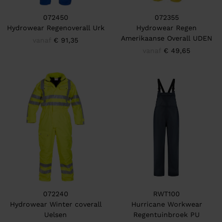
072450
072355
Hydrowear Regenoverall Urk
Hydrowear Regen
Amerikaanse Overall UDEN
vanaf
€ 91,35
vanaf
€ 49,65
072240
RWT100
Hydrowear Winter coverall
Hurricane Workwear
Uelsen
Regentuinbroek PU