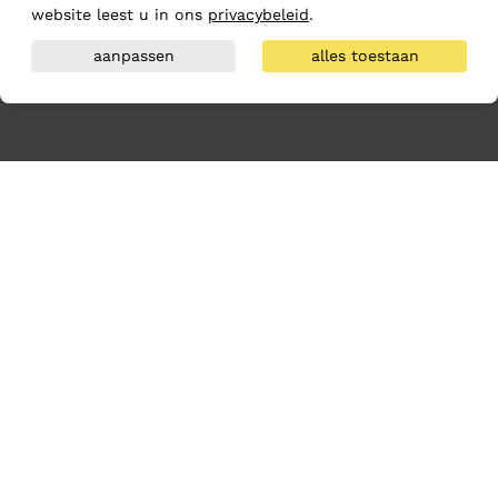
website leest u in ons
privacybeleid
.
aanpassen
alles toestaan