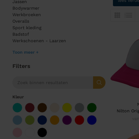
lees verd
Jassen
Bodywarmer
Werkbroeken
Overalls
Sport kleding
Badstof
Werkschoenen - Laarzen
Toon meer +
Filters
Kleur
Nilton Ori
van