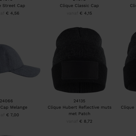
e Street Cap
Clique Classic Cap
Cl
af
€ 4,56
vanaf
€ 4,15
24066
24135
 Cap Melange
Clique Hubert Reflective muts
Clique
met Patch
naf
€ 7,00
vanaf
€ 8,72