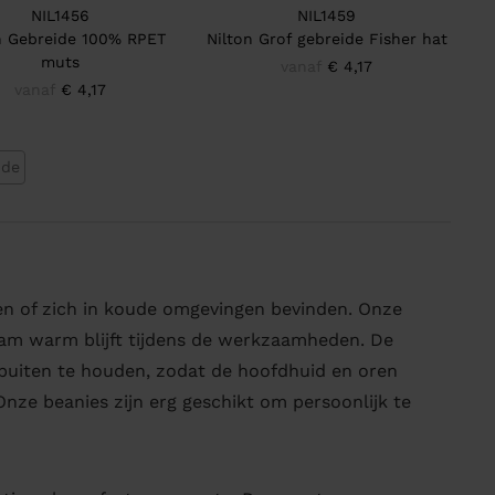
NIL1456
NIL1459
n Gebreide 100% RPET
Nilton Grof gebreide Fisher hat
muts
vanaf
€ 4,17
vanaf
€ 4,17
nde
ken of zich in koude omgevingen bevinden. Onze
am warm blijft tijdens de werkzaamheden. De
buiten te houden, zodat de hoofdhuid en oren
ze beanies zijn erg geschikt om persoonlijk te