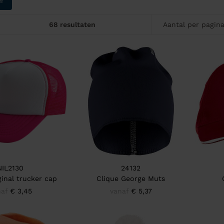
er
68 resultaten
Aantal per pagin
NIL2130
24132
ginal trucker cap
Clique George Muts
af
€ 3,45
vanaf
€ 5,37