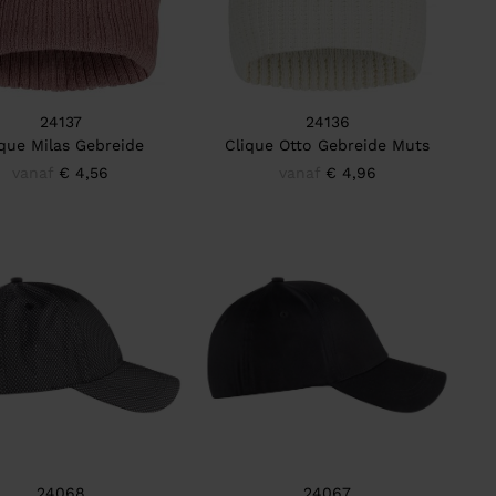
24137
24136
ique Milas Gebreide
Clique Otto Gebreide Muts
vanaf
€ 4,56
vanaf
€ 4,96
24068
24067