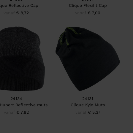
ique Reflective Cap
Clique Flexifit Cap
vanaf
€ 8,72
vanaf
€ 7,00
24134
24131
 Hubert Reflective muts
Clique Kyle Muts
vanaf
€ 7,82
vanaf
€ 5,37