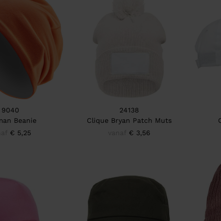
9040
24138
an Beanie
Clique Bryan Patch Muts
naf
€ 5,25
vanaf
€ 3,56