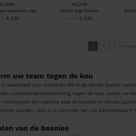
NIL2090
NIL2110
vas sandwich cap
Nilton Cap Promo
Nilto
naf
€ 5,79
vanaf
€ 2,55
1
2
3
Volge
rm uw team tegen de kou
 is essentieel voor bedrijven die in de winter buiten wer
eden uitstekende bescherming tegen de kou, zodat uw te
jn ontworpen om warmte vast te houden en koude lucht 
ermd worden. Wilt u ze voorzien van uw bedrijfsnaam? On
alen van de beanies