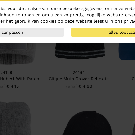
ies voor de analyse van onze bezoekersgegevens, om onze websi
inhoud te tonen en om u een zo prettig mogelijke website-ervar
er het gebruik van cookies op deze website leest u in ons
priva
aanpassen
alles toesta
24129
24164
 Hubert With Patch
Clique Muts Grover Reflextie
C
naf
€ 4,15
vanaf
€ 4,96