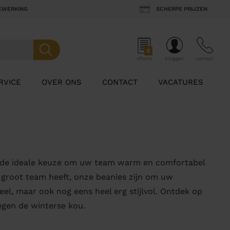
BEWERKING
SCHERPE PRIJZEN
0
offerte
inloggen
contact
RVICE
OVER ONS
CONTACT
VACATURES
jn de ideale keuze om uw team warm en comfortabel
n groot team heeft, onze beanies zijn om uw
el, maar ook nog eens heel erg stijlvol. Ontdek op
gen de winterse kou.