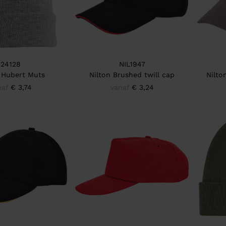
24128
NIL1947
 Hubert Muts
Nilton Brushed twill cap
Nilto
naf
€ 3,74
vanaf
€ 3,24