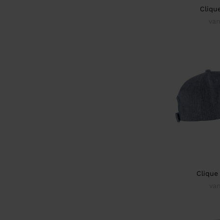
Cliqu
van
Clique
va