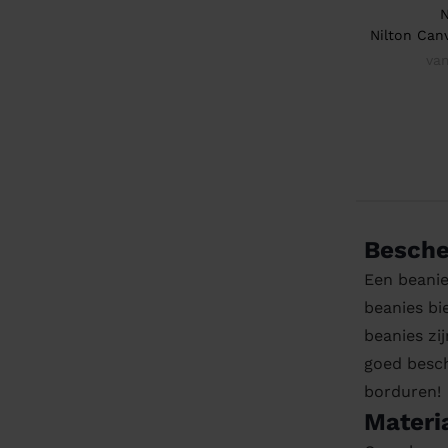
Nilton Can
va
Besche
Een beanie
beanies bi
beanies zi
goed besch
borduren!
Materi