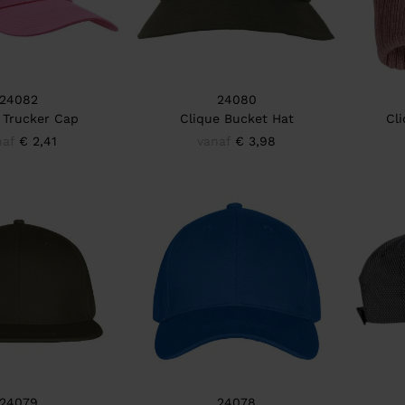
24082
24080
 Trucker Cap
Clique Bucket Hat
Cl
naf
€ 2,41
vanaf
€ 3,98
24079
24078