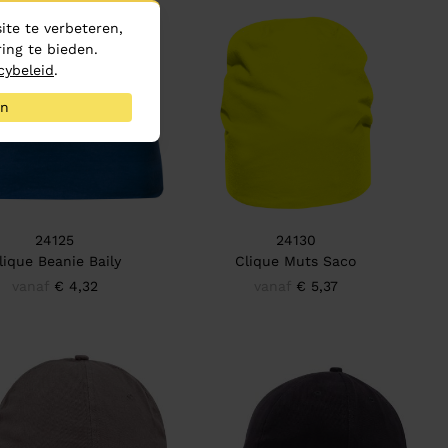
te te verbeteren,
ing te bieden.
cybeleid
.
an
24125
24130
lique Beanie Baily
Clique Muts Saco
vanaf
€ 4,32
vanaf
€ 5,37