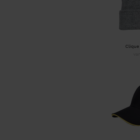
Clique
va