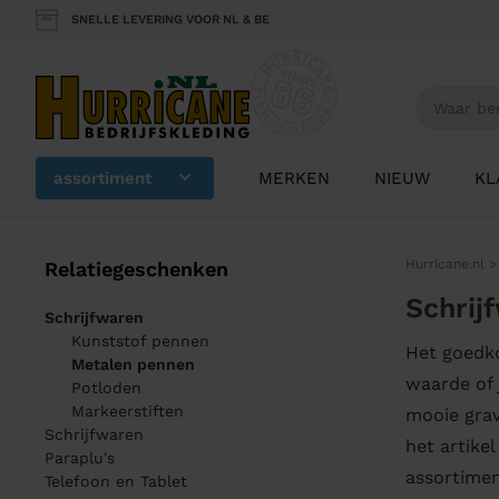
SNELLE LEVERING VOOR NL & BE
assortiment
MERKEN
NIEUW
KL
Hurricane.nl
Relatiegeschenken
Schrij
Schrijfwaren
Kunststof pennen
Het goedko
Metalen pennen
waarde of 
Potloden
Markeerstiften
mooie grav
Schrijfwaren
het artike
Paraplu's
assortimen
Telefoon en Tablet