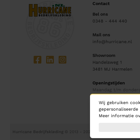
Contact
Bel ons
0348 - 444 440
Mail ons
info@hurricane.nl
Showroom
Handelsweg 1
3481 MJ
Harmelen
Openingstijden
Maandag t/m donder
08:30 - 17.30 uur
Wij gebruiken cook
Vrijdag
gepersonaliseerde 
08:30 - 16.00 uur
Meer informatie ov
Hurricane Bedrijfskleding
© 2013 - 2026
| gebouwd door
flooris 