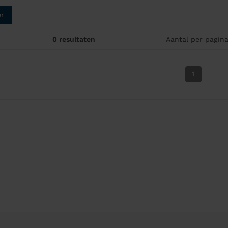
er
0 resultaten
Aantal per pagin
1