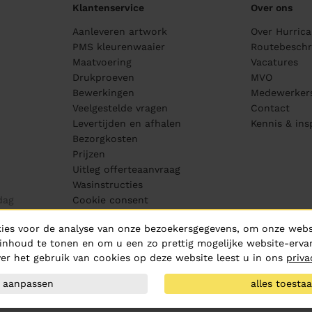
Klantenservice
Over ons
Aanleveren artwork
Over Hurric
PMS kleurenwaaier
Routebeschri
Maatvoering
Vacatures
Drukproeven
MVO
Bewerkingen
Medewerker
Veelgestelde vragen
Contact
Levertijden en afhalen
Kennis & ins
Bezorgkosten
Prijzen
Uitleg offerteaanvraag
Wasinstructies
dag
Cookie consent
ies voor de analyse van onze bezoekersgegevens, om onze websi
inhoud te tonen en om u een zo prettig mogelijke website-ervar
er het gebruik van cookies op deze website leest u in ons
priva
aanpassen
alles toesta
B.V.