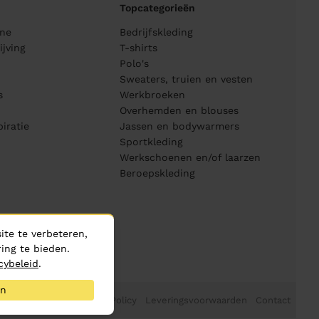
Topcategorieën
ane
Bedrijfskleding
jving
T-shirts
Polo's
Sweaters, truien en vesten
s
Werkbroeken
Overhemden en blouses
piratie
Jassen en bodywarmers
Sportkleding
Werkschoenen en/of laarzen
Beroepskleding
te te verbeteren,
ing te bieden.
cybeleid
.
an
Privacy Policy
Leveringsvoorwaarden
Contact