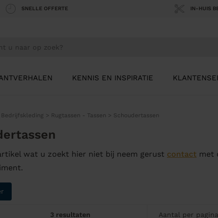
SNELLE OFFERTE
IN-HUIS 
ANTVERHALEN
KENNIS EN INSPIRATIE
KLANTENSE
>
Bedrijfskleding
>
Rugtassen - Tassen
>
Schoudertassen
dertassen
artikel wat u zoekt hier niet bij neem gerust
contact
met o
iment.
er
3 resultaten
Aantal per pagin