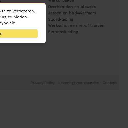
s
Werkbroeken
Overhemden en blouses
te te verbeteren,
piratie
Jassen en bodywarmers
ing te bieden.
Sportkleding
cybeleid
.
Werkschoenen en/of laarzen
Beroepskleding
an
Privacy Policy
Leveringsvoorwaarden
Contact