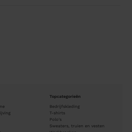
Topcategorieën
ane
Bedrijfskleding
jving
T-shirts
Polo's
Sweaters, truien en vesten