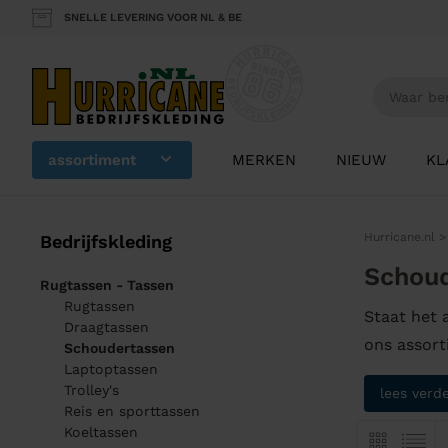
SNELLE LEVERING VOOR NL & BE
assortiment
MERKEN
NIEUW
KL
Hurricane.nl
Bedrijfskleding
Schou
Rugtassen - Tassen
Rugtassen
Staat het 
Draagtassen
ons assort
Schoudertassen
Laptoptassen
Trolley's
lees verd
Reis en sporttassen
Koeltassen