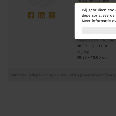
info@hurricane.nl
Wij gebruiken cook
Showroom
gepersonaliseerde 
Handelsweg 1
Meer informatie ov
3481 MJ
Harmelen
Openingstijden
Maandag t/m donder
08:30 - 17.30 uur
Vrijdag
08:30 - 16.00 uur
Hurricane Bedrijfskleding
© 2013 - 2026
| gebouwd door
flooris 