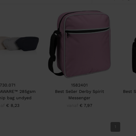
730.071
1582401
 AWARE™ 285gsm
Best Seller Derby Spirit
Best S
hip bag undyed
Messenger
af
€ 8,23
vanaf
€ 7,97
1