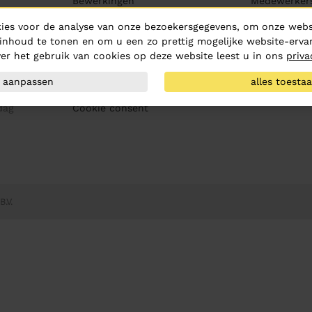
Bewerkingen
Medewerker
Veelgestelde vragen
Contact
ies voor de analyse van onze bezoekersgegevens, om onze websi
Levertijden en afhalen
Kennis & ins
inhoud te tonen en om u een zo prettig mogelijke website-ervar
Bezorgkosten
er het gebruik van cookies op deze website leest u in ons
priva
Prijzen
Uitleg offerteaanvraag
aanpassen
alles toesta
Wasinstructies
dag
Cookie consent
B.V.