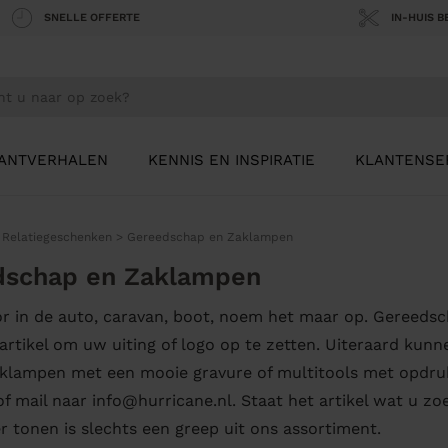
SNELLE OFFERTE
IN-HUIS 
ANTVERHALEN
KENNIS EN INSPIRATIE
KLANTENSE
>
Relatiegeschenken
>
Gereedschap en Zaklampen
dschap en Zaklampen
r in de auto, caravan, boot, noem het maar op. Gereeds
 artikel om uw uiting of logo op te zetten. Uiteraard kun
klampen met een mooie gravure of multitools met opdruk
of mail naar info@hurricane.nl. Staat het artikel wat u zo
er tonen is slechts een greep uit ons assortiment.