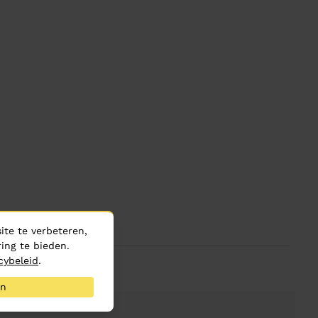
te te verbeteren,
ing te bieden.
cybeleid
.
an