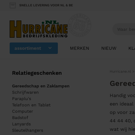
SNELLE LEVERING VOOR NL & BE
assortiment
MERKEN
NIEUW
KL
Hurricane.nl
Relatiegeschenken
Geree
Gereedschap en Zaklampen
Schrijfwaren
Handig voo
Paraplu's
een ideaal
Telefoon en Tablet
Computer
op voor za
Badstof
44 44 40, 
Lanyards
wat wij hi
Sleutelhangers