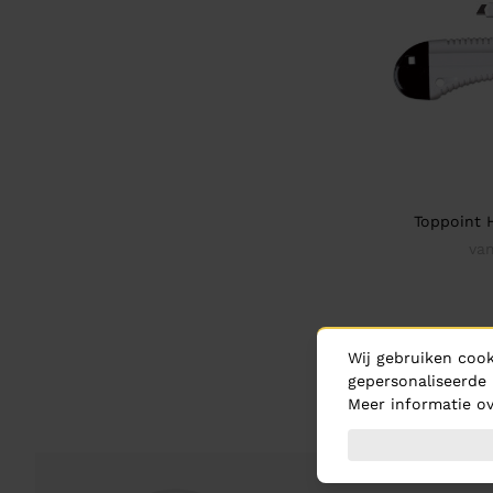
Toppoint 
va
Wij gebruiken cook
gepersonaliseerde 
Meer informatie ov