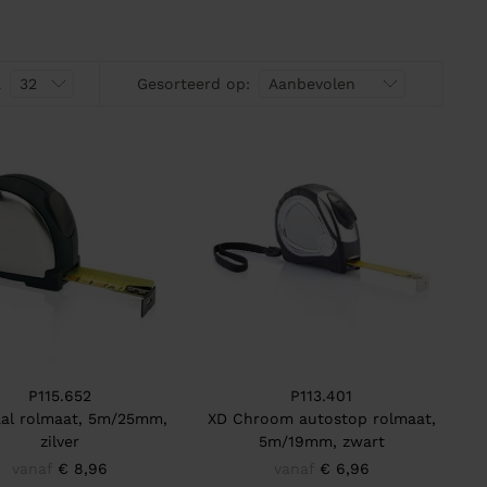
a
Gesorteerd op:
P115.652
P113.401
aal rolmaat, 5m/25mm,
XD Chroom autostop rolmaat,
zilver
5m/19mm, zwart
vanaf
€ 8,96
vanaf
€ 6,96