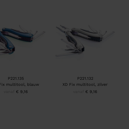
P221.135
P221.132
Fix multitool, blauw
XD Fix multitool, zilver
vanaf
€ 9,16
vanaf
€ 9,16