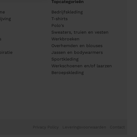
Topcategorieën
ane
Bedrijfskleding
jving
T-shirts
Polo's
Sweaters, truien en vesten
s
Werkbroeken
Overhemden en blouses
piratie
Jassen en bodywarmers
Sportkleding
Werkschoenen en/of laarzen
Beroepskleding
Privacy Policy
Leveringsvoorwaarden
Contact