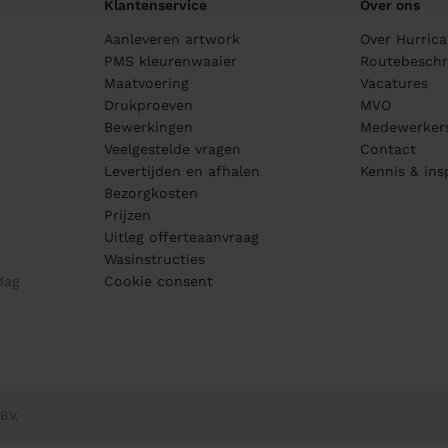
Klantenservice
Over ons
Aanleveren artwork
Over Hurric
PMS kleurenwaaier
Routebeschri
Maatvoering
Vacatures
Drukproeven
MVO
Bewerkingen
Medewerker
Veelgestelde vragen
Contact
Levertijden en afhalen
Kennis & ins
Bezorgkosten
Prijzen
Uitleg offerteaanvraag
Wasinstructies
dag
Cookie consent
B.V.