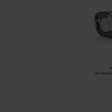
P
XD Karabi
van