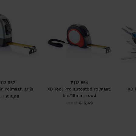
113.652
P113.554
jn rolmaat, grijs
XD Tool Pro autostop rolmaat,
XD 
5m/19mm, rood
af
€ 5,96
vanaf
€ 6,49