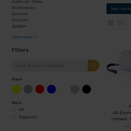
Audio en Video
Drinkwaren
lees verd
Kantoor
Outdoor
Spellen
Toon meer +
Filters
Kleur
Merk
P
XD
XD Econ
Toppoint
rolmaat, 
va