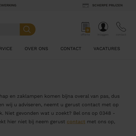
BEWERKING
SCHERPE PRIJZEN
0
offerte
inloggen
contact
RVICE
OVER ONS
CONTACT
VACATURES
chap en zaklampen komen bijna overal van pas, dus
nen wij u adviseren, neemt u gerust contact met op
. Niet gevonden wat u zoekt? Bel ons op 0348 -
ekt hier niet bij neem gerust
contact
met ons op,