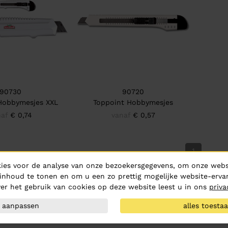
90730
90720
Hobbymesjes XXL
Toppoint Hobbymesjes
naf
€ 0,74
vanaf
€ 0,57
1
ies voor de analyse van onze bezoekersgegevens, om onze websi
inhoud te tonen en om u een zo prettig mogelijke website-ervar
er het gebruik van cookies op deze website leest u in ons
priva
aanpassen
alles toesta