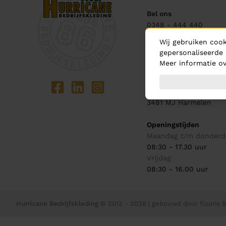
Bel ons
0348 - 444 440
Wij gebruiken cook
Mail ons
gepersonaliseerde 
info@hurricane.nl
Meer informatie ov
Showroom
Handelsweg 1
3481 MJ
Harmelen
Openingstijden
Maandag t/m donderd
08:30 - 17.30 uur
Vrijdag
08:30 - 16.00 uur
Hurricane Bedrijfskleding
© 2013 - 2026
| gebouwd door
flooris B.