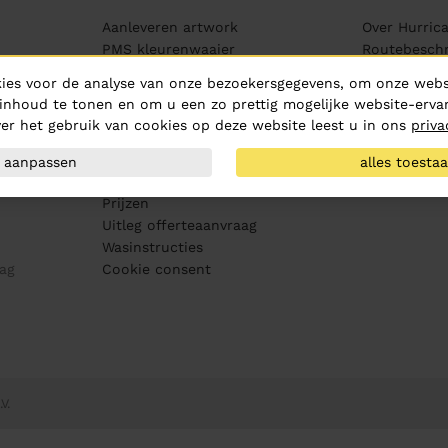
Aanleveren artwork
Over Hurric
PMS kleurenwaaier
Routebeschr
Maatvoering
Vacatures
ies voor de analyse van onze bezoekersgegevens, om onze websi
Drukproeven
MVO
inhoud te tonen en om u een zo prettig mogelijke website-ervar
Bewerkingen
Medewerker
er het gebruik van cookies op deze website leest u in ons
priva
Veelgestelde vragen
Contact
Levertijden en afhalen
Kennis & ins
aanpassen
alles toesta
Bezorgkosten
Prijzen
Uitleg offerteaanvraag
Wasinstructies
ag
Cookie consent
V.