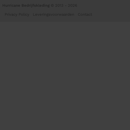
Hurricane Bedrijfskleding
© 2013 - 2026
Privacy Policy
Leveringsvoorwaarden
Contact