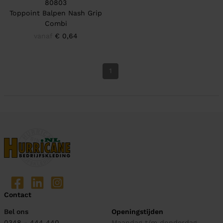
80803
Toppoint Balpen Nash Grip
Combi
vanaf
€ 0,64
1
Contact
Bel ons
Openingstijden
0348 - 444 440
Maandag t/m donderdag