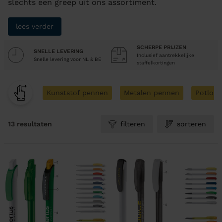
slechts een greep uit ons assortiment.
lees verder
SCHERPE PRIJZEN
SNELLE LEVERING
Inclusief aantrekkelijke
Snelle levering voor NL & BE
staffelkortingen
Kunststof pennen
Metalen pennen
Potlod
13 resultaten
filteren
sorteren