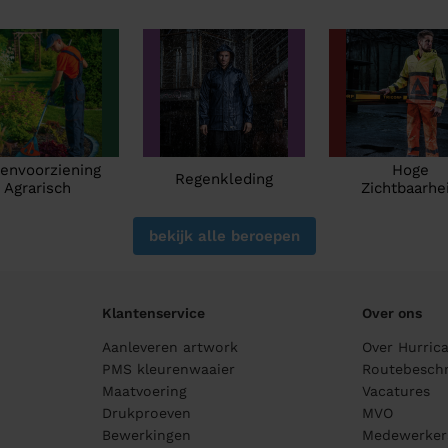
envoorziening
Hoge
Regenkleding
Agrarisch
Zichtbaarhe
bekijk alle beroepen
Klantenservice
Over ons
Aanleveren artwork
Over Hurric
PMS kleurenwaaier
Routebeschr
Maatvoering
Vacatures
Drukproeven
MVO
Bewerkingen
Medewerker