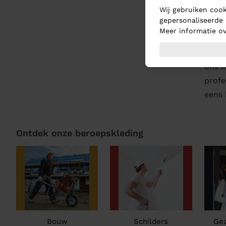
Wij gebruiken cook
gepersonaliseerde 
Mee
Meer informatie ov
Vrage
ons o
profe
eens 
Ontdek onze beroepskleding
Bouw
Schilders
Ge