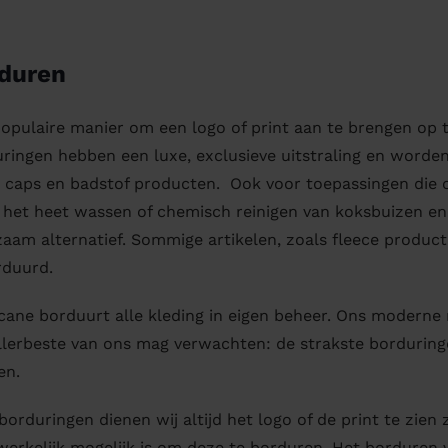
duren
opulaire manier om een logo of print aan te brengen op t
ringen hebben een luxe, exclusieve uitstraling en worden
, caps en badstof producten. Ook voor toepassingen die
 het heet wassen of chemisch reinigen van koksbuizen en
aam alternatief. Sommige artikelen, zoals fleece produc
rduurd.
cane borduurt alle kleding in eigen beheer. Ons moderne
llerbeste van ons mag verwachten: de strakste borduringe
en.
borduringen dienen wij altijd het logo of de print te zien
erkelijk mogelijk is om deze te borduren. Het borduren van