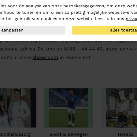
ies voor de analyse van onze bezoekersgegevens, om onze websi
inhoud te tonen en om u een zo prettig mogelijke website-ervar
r informatie over onze bewerkingen
er het gebruik van cookies op deze website leest u in ons
priva
aanpassen
alles toesta
n over het borduren, transfereren of zeefdrukken van kl
p te nemen. Wij vertellen u graag meer over de mogelijk
ssioneel advies. Bel ons op 0348 - 44 44 40, stuur een e
langs in onze
showroom
in Harmelen!
zondheidszorg
Sport & Bewegen
Horeca