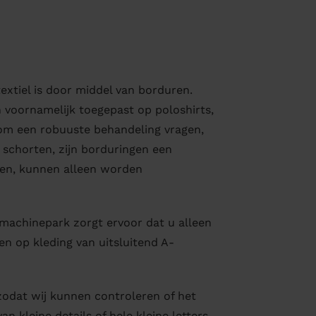
extiel is door middel van borduren.
 voornamelijk toegepast op poloshirts,
 om een robuuste behandeling vragen,
 schorten, zijn borduringen een
ten, kunnen alleen worden
 machinepark zorgt ervoor dat u alleen
n op kleding van uitsluitend A-
 zodat wij kunnen controleren of het
 kleine details of hele kleine letters