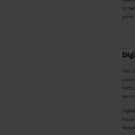
is na
print
Dig
Het i
trans
bedru
van o
Digit
trans
detai