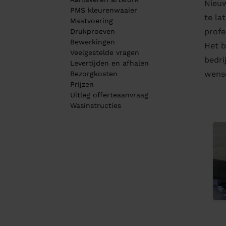
Nieuw
PMS kleurenwaaier
te la
Maatvoering
profe
Drukproeven
Bewerkingen
Het b
Veelgestelde vragen
bedri
Levertijden en afhalen
wense
Bezorgkosten
Prijzen
Uitleg offerteaanvraag
Wasinstructies