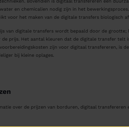
technieken. Bovendien is digitaal transfereren een duur
water en chemicalien nodig zijn in het bewerkingsproces.
ikt voor het maken van de digitale transfers biologisch 
ijs van digitale transfers wordt bepaald door de grootte; 
 de prijs. Het aantal kleuren dat de digitale transfer telt 
voorbereidingskosten zijn voor digitaal transfereren, is
eliger bij kleine oplages.
jzen
matie over de prijzen van borduren, digitaal transfereren