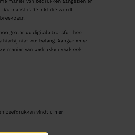
zame manier van bedrukken aangezien er
 Daarnaast is de inkt die wordt
afbreekbaar.
hoe groter de digitale transfer, hoe
is hierbij niet van belang. Aangezien er
 deze manier van bedrukken vaak ook
 en zeefdrukken vindt u
hier
.