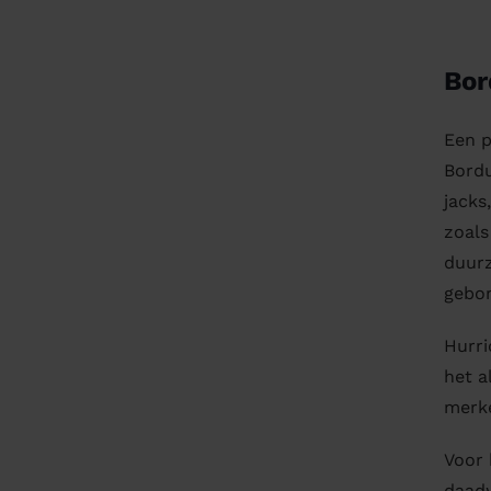
Bor
Een p
Bordu
jacks
zoals
duurz
gebo
Hurri
het a
merk
Voor 
daadw