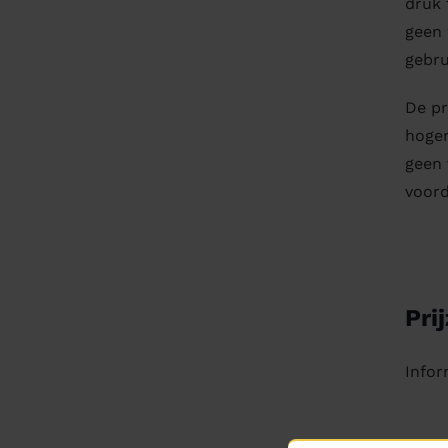
druk 
geen 
gebru
De pr
hoger
geen 
voord
Pri
Infor