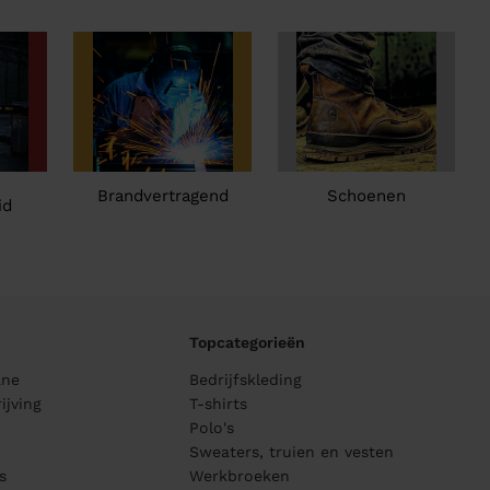
Brandvertragend
Schoenen
id
Topcategorieën
ane
Bedrijfskleding
ijving
T-shirts
Polo's
Sweaters, truien en vesten
s
Werkbroeken