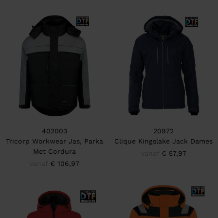
402003
20972
Tricorp Workwear Jas, Parka
Clique Kingslake Jack Dames
Met Cordura
vanaf
€ 57,97
vanaf
€ 106,97