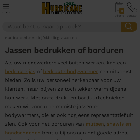
0
menu
offerte
contact
Hurricane.nl
>
Bedrijfskleding
>
Jassen
Jassen bedrukken of borduren
Als uw medewerkers veel buiten werken, kan een
bedrukte jas
of
bedrukte bodywarmer
een uitkomst
bieden. Zo is uw personeel herkenbaar voor uw
klanten, maar blijven ze toch lekker warm tijdens
hun werk. Met onze druk- en borduurtechnieken
maken wij voor u de mooiste jassen en
bodywarmers, die er ook nog eens representatief uit
zien. Ook voor het borduren van
mutsen
,
shawls en
handschoenen
bent u bij ons aan het goede adres.