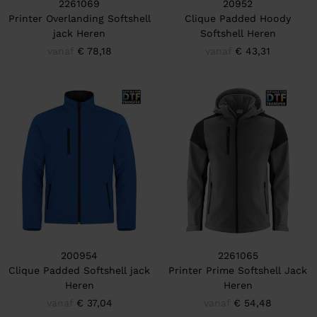
2261069
20952
Printer Overlanding Softshell
Clique Padded Hoody
jack Heren
Softshell Heren
vanaf
€ 78,18
vanaf
€ 43,31
200954
2261065
Clique Padded Softshell jack
Printer Prime Softshell Jack
Heren
Heren
vanaf
€ 37,04
vanaf
€ 54,48