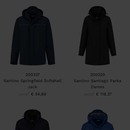
200337
200220
Santino Springfield Softshell
Santino Santiago Parka
Jack
Dames
vanaf
€ 54,86
vanaf
€ 119,37