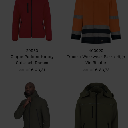
20953
403020
Clique Padded Hoody
Tricorp Workwear Parka High
Softshell Dames
Vis Bicolor
vanaf
€ 43,31
vanaf
€ 83,73