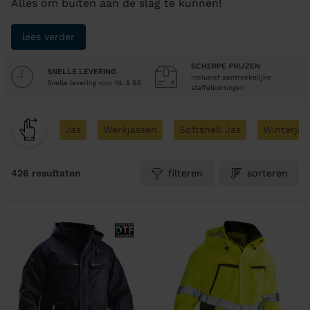
Alles om buiten aan de slag te kunnen!
lees verder
SCHERPE PRIJZEN
SNELLE LEVERING
Inclusief aantrekkelijke
Snelle levering voor NL & BE
staffelkortingen
Jas
Werkjassen
Softshell Jas
Winterjas
426 resultaten
filteren
sorteren