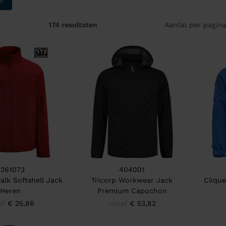
er
174 resultaten
Aantal per pagin
2261073
404001
alk Softshell Jack
Tricorp Workwear Jack
Clique
Heren
Premium Capuchon
af
€ 25,86
vanaf
€ 53,82