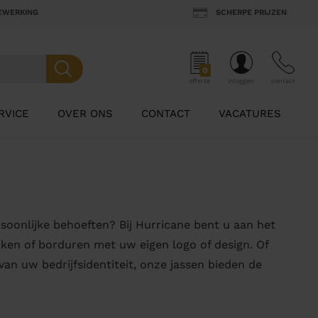
BEWERKING
SCHERPE PRIJZEN
0
offerte
inloggen
contact
RVICE
OVER ONS
CONTACT
VACATURES
rsoonlijke behoeften? Bij Hurricane bent u aan het
kken of borduren met uw eigen logo of design. Of
n uw bedrijfsidentiteit, onze jassen bieden de