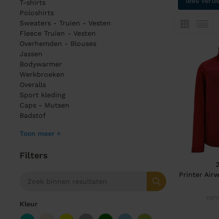
lees verd
T-shirts
Poloshirts
Sweaters - Truien - Vesten
Fleece Truien - Vesten
Overhemden - Blouses
Jassen
Bodywarmer
Werkbroeken
Overalls
Sport kleding
Caps - Mutsen
Badstof
Toon meer +
Filters
Printer Airw
van
Kleur