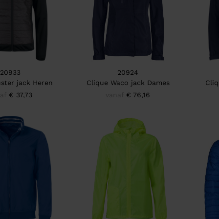
20933
20924
ster jack Heren
Clique Waco jack Dames
Cli
af
€ 37,73
vanaf
€ 76,16