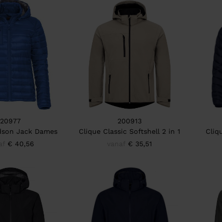
20977
200913
dson Jack Dames
Clique Classic Softshell 2 in 1
Cliq
af
€ 40,56
vanaf
€ 35,51