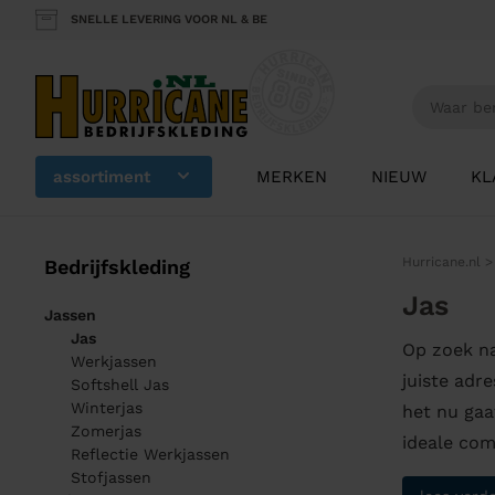
SNELLE LEVERING VOOR NL & BE
assortiment
MERKEN
NIEUW
KL
Hurricane.nl
Bedrijfskleding
Jas
Jassen
Jas
Op zoek na
Werkjassen
juiste adr
Softshell Jas
Winterjas
het nu gaa
Zomerjas
ideale comb
Reflectie Werkjassen
Stofjassen