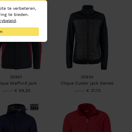
te te verbeteren,
ing te bieden.
cybeleid
.
an
20901
20934
ique Stafford jack
Clique Custer jack Dames
vanaf
€ 69,20
vanaf
€ 37,73