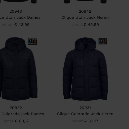
20943
20942
que Utah Jack Dames
Clique Utah Jack Heren
vanaf
€ 43,99
vanaf
€ 43,99
20932
20931
e Colorado jack Dames
Clique Colorado Jack Heren
vanaf
€ 83,17
vanaf
€ 83,17