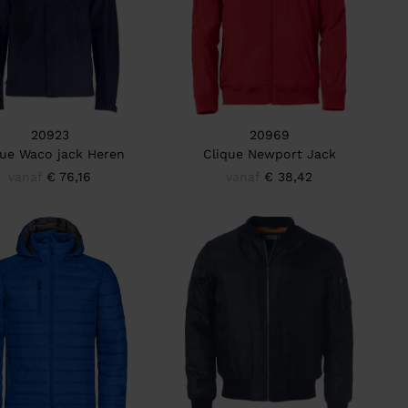
20923
20969
que Waco jack Heren
Clique Newport Jack
vanaf
€ 76,16
vanaf
€ 38,42