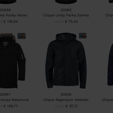
20996
20985
kie Parka Heren
Clique Lindy Parka Dames
Cli
af
€ 118,84
vanaf
€ 73,40
20997
20936
nterjas Malamute
Clique Regenjack Webster
Cliqu
af
€ 139,77
vanaf
€ 37,73