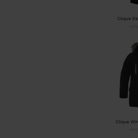
Clique Es
van
Clique Wi
van