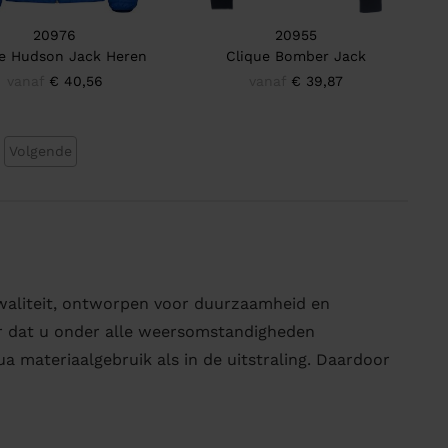
20976
20955
ue Hudson Jack Heren
Clique Bomber Jack
vanaf
€ 40,56
vanaf
€ 39,87
Volgende
 kwaliteit, ontworpen voor duurzaamheid en
or dat u onder alle weersomstandigheden
ua materiaalgebruik als in de uitstraling. Daardoor