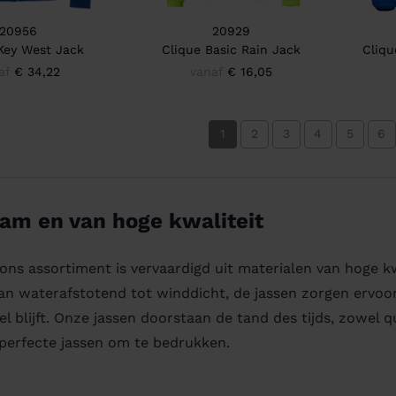
20956
20929
Key West Jack
Clique Basic Rain Jack
Cliq
af
€ 34,22
vanaf
€ 16,05
1
2
3
4
5
6
am en van hoge kwaliteit
n ons assortiment is vervaardigd uit materialen van hoge
an waterafstotend tot winddicht, de jassen zorgen ervo
l blijft. Onze jassen doorstaan de tand des tijds, zowel q
e perfecte jassen om te bedrukken.