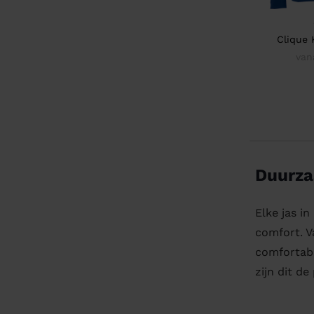
Clique 
van
Duurza
Elke jas i
comfort. V
comfortabe
zijn dit d