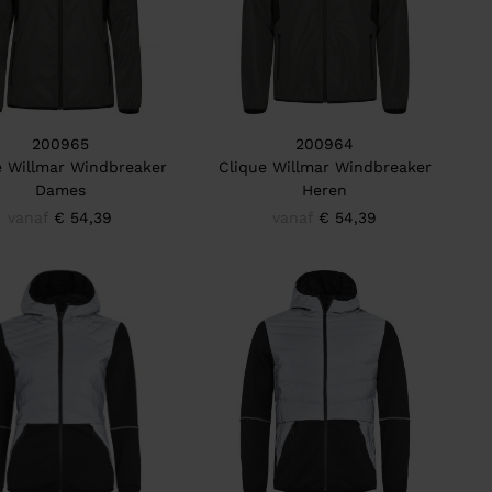
200965
200964
e Willmar Windbreaker
Clique Willmar Windbreaker
Dames
Heren
vanaf
€ 54,39
vanaf
€ 54,39