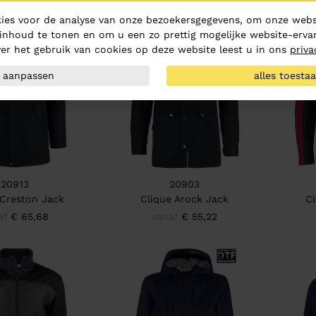
ies voor de analyse van onze bezoekersgegevens, om onze websi
inhoud te tonen en om u een zo prettig mogelijke website-ervar
er het gebruik van cookies op deze website leest u in ons
priva
aanpassen
alles toesta
20913
20903
 Creston Jack
Clique Arock Jack
Cl
af
€ 65,68
vanaf
€ 55,22