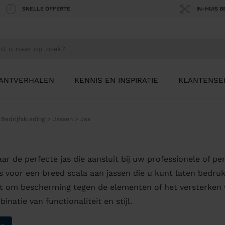
SNELLE OFFERTE
IN-HUIS 
ANTVERHALEN
KENNIS EN INSPIRATIE
KLANTENSE
>
Bedrijfskleding
>
Jassen
>
Jas
ar de perfecte jas die aansluit bij uw professionele of pe
es voor een breed scala aan jassen die u kunt laten bedru
t om bescherming tegen de elementen of het versterken va
inatie van functionaliteit en stijl.