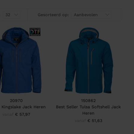
a
Gesorteerd op:
20970
150862
 Kingslake Jack Heren
Best Seller Tulsa Softshell Jack
Heren
vanaf
€ 57,97
vanaf
€ 51,63