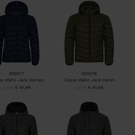
200977
200976
ue Idaho Jack Dames
Clique Idaho Jack Heren
vanaf
€ 41,99
vanaf
€ 41,99