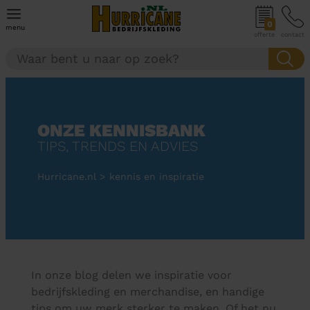
0
menu
offerte
contact
ONZE KENNISBANK
TIPS, TRENDS EN ADVIES
Hurricane.nl
>
kennis en inspiratie
In onze blog delen we inspiratie voor
bedrijfskleding en merchandise, en handige
tips om uw merk sterker te maken. Of het nu