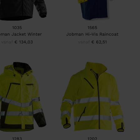
1035
1565
man Jacket Winter
Jobman Hi-Vis Raincoat
vanaf
€ 134,03
vanaf
€ 62,51
1283
1202