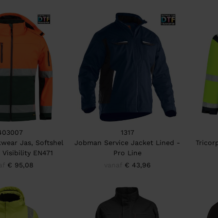
403007
1317
wear Jas, Softshel
Jobman Service Jacket Lined -
Tricor
 Visibility EN471
Pro Line
af
€ 95,08
vanaf
€ 43,96