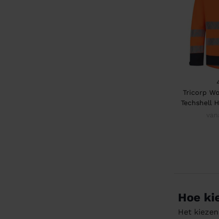
Tricorp W
Techshell H
van
Hoe ki
Het kiezen