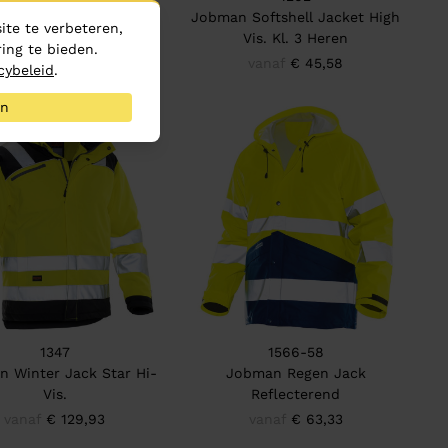
Shell Jacket High Vis.
Jobman Softshell Jacket High
te te verbeteren,
Kl. 3
Vis. Kl. 3 Heren
ing te bieden.
vanaf
€ 57,56
vanaf
€ 45,58
cybeleid
.
an
1347
1566-58
 Winter Jack Star Hi-
Jobman Regen Jack
Vis.
Reflecterend
vanaf
€ 129,93
vanaf
€ 63,33