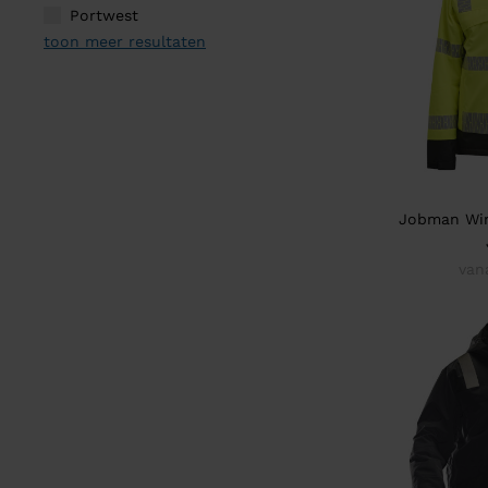
Portwest
toon meer resultaten
Jobman Wint
van