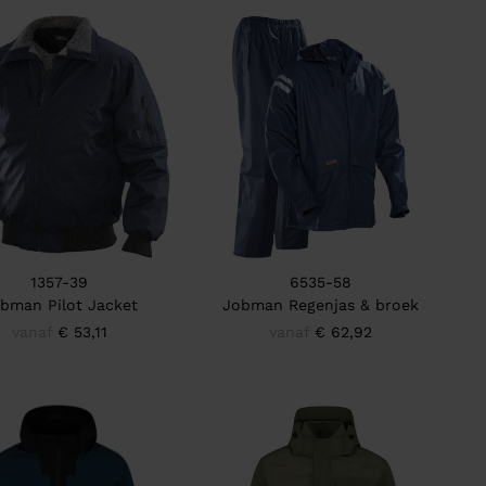
1357-39
6535-58
bman Pilot Jacket
Jobman Regenjas & broek
vanaf
€ 53,11
vanaf
€ 62,92