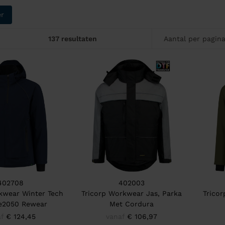
er
137 resultaten
Aantal per pagin
402708
402003
kwear Winter Tech
Tricorp Workwear Jas, Parka
Trico
Re2050 Rewear
Met Cordura
f
€ 124,45
vanaf
€ 106,97