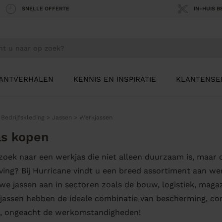
SNELLE OFFERTE
IN-HUIS 
ANTVERHALEN
KENNIS EN INSPIRATIE
KLANTENSE
>
Bedrijfskleding
>
Jassen
>
Werkjassen
s kopen
zoek naar een werkjas die niet alleen duurzaam is, maar o
ng? Bij Hurricane vindt u een breed assortiment aan wer
we jassen aan in sectoren zoals de bouw, logistiek, maga
assen hebben de ideale combinatie van bescherming, comfo
d, ongeacht de werkomstandigheden!