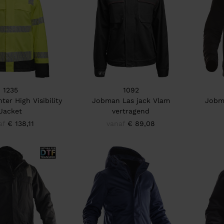
1235
1092
er High Visibility
Jobman Las jack Vlam
Jobm
Jacket
vertragend
af
€ 138,11
vanaf
€ 89,08