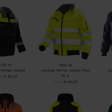
1179-13
1359-39
Winter Jacket
Jobman Winter Jacket Pilot
Jo
KL.3
af
€ 92,27
vanaf
€ 62,92