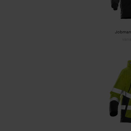
Jobman
vana