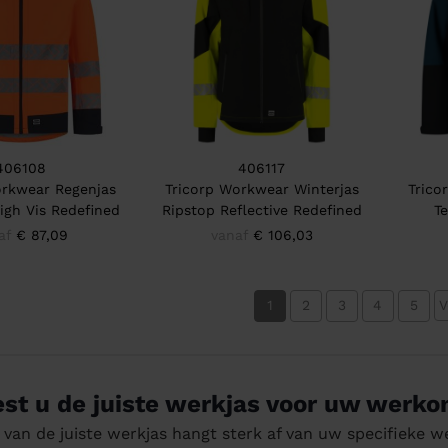
406108
406117
orkwear Regenjas
Tricorp Workwear Winterjas
Trico
igh Vis Redefined
Ripstop Reflective Redefined
T
af
€ 87,09
vanaf
€ 106,03
1
2
3
4
5
V
est u de juiste werkjas voor uw werk
 van de juiste werkjas hangt sterk af van uw specifieke