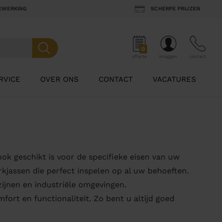
BEWERKING
SCHERPE PRIJZEN
0
offerte
inloggen
contact
RVICE
OVER ONS
CONTACT
VACATURES
ok geschikt is voor de specifieke eisen van uw
kjassen die perfect inspelen op al uw behoeften.
zijnen en industriële omgevingen.
rt en functionaliteit. Zo bent u altijd goed