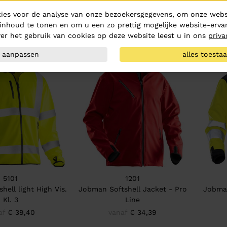
d High Visibility
Jobman Shell Jacket
Jobman 
ies voor de analyse van onze bezoekersgegevens, om onze websi
Jack
vanaf
€ 59,10
inhoud te tonen en om u een zo prettig mogelijke website-ervar
af
€ 76,49
er het gebruik van cookies op deze website leest u in ons
priva
aanpassen
alles toesta
5101
1201
ell light High Vis.
Jobman Softshell Jacket - Pro
Jobman
Kl. 3
Line
af
€ 39,40
vanaf
€ 34,39