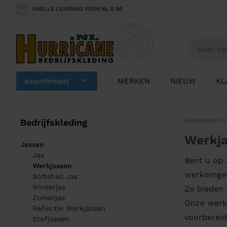
SNELLE LEVERING VOOR NL & BE
assortiment
MERKEN
NIEUW
KL
Hurricane.nl
Bedrijfskleding
Werkja
Jassen
Jas
Bent u op 
Werkjassen
werkomgevi
Softshell Jas
Winterjas
Zo bieden 
Zomerjas
Onze werkj
Reflectie Werkjassen
voorberei
Stofjassen