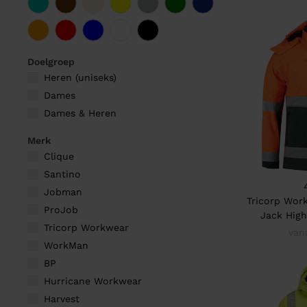
Doelgroep
Heren (uniseks)
Dames
Dames & Heren
Merk
Clique
Santino
Jobman
Tricorp Work
ProJob
Jack High
Tricorp Workwear
van
WorkMan
BP
Hurricane Workwear
Harvest