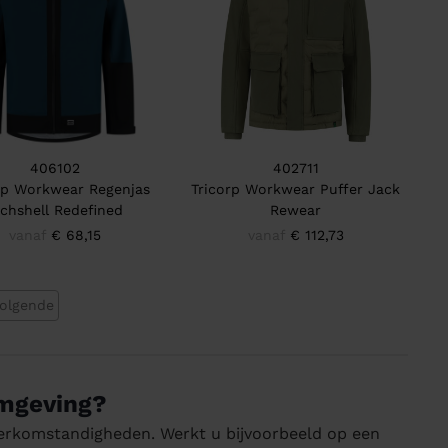
406102
402711
rp Workwear Regenjas
Tricorp Workwear Puffer Jack
echshell Redefined
Rewear
vanaf
€ 68,15
vanaf
€ 112,73
olgende
omgeving?
 werkomstandigheden. Werkt u bijvoorbeeld op een