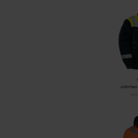
Jobman 
van