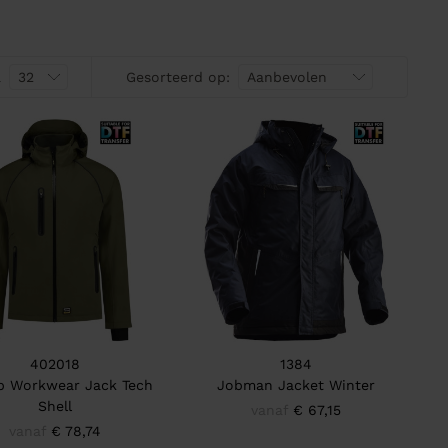
a
Gesorteerd op:
402018
1384
rp Workwear Jack Tech
Jobman Jacket Winter
Shell
vanaf
€ 67,15
vanaf
€ 78,74