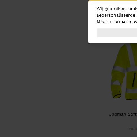
Jobman Line
Wij gebruiken cook
gepersonaliseerde 
van
Meer informatie ov
Jobman Softsh
van