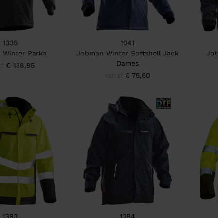
1335
1041
 Winter Parka
Jobman Winter Softshell Jack
Job
Dames
f
€ 138,85
vanaf
€ 75,60
1383
1284