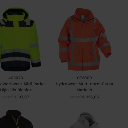
403023
073000
p Workwear Midi Parka
Hydrowear Multi norm Parka
High Vis Bicolor
Markelo
vanaf
€ 97,67
vanaf
€ 126,85