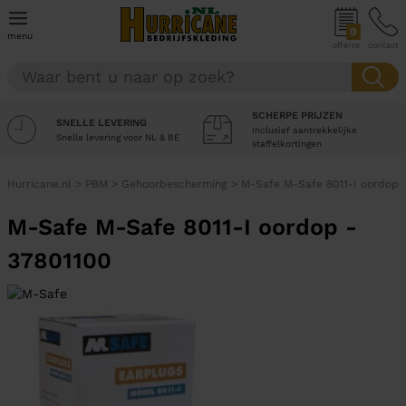
0
menu
offerte
contact
SCHERPE PRIJZEN
SNELLE LEVERING
Inclusief aantrekkelijke
Snelle levering voor NL & BE
staffelkortingen
Hurricane.nl
>
PBM
>
Gehoorbescherming
>
M-Safe M-Safe 8011-I oordop
M-Safe M-Safe 8011-I oordop -
37801100