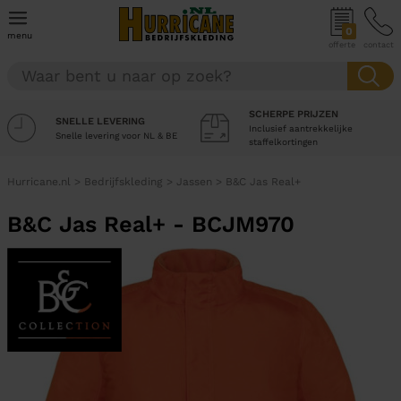
0
menu
offerte
contact
SCHERPE PRIJZEN
SNELLE LEVERING
Inclusief aantrekkelijke
Snelle levering voor NL & BE
staffelkortingen
Hurricane.nl
>
Bedrijfskleding
>
Jassen
>
B&C Jas Real+
B&C Jas Real+ - BCJM970