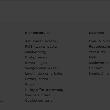
Klantenservice
Over ons
Aanleveren artwork
Over Hurric
PMS kleurenwaaier
Routebeschr
Maatvoering
Vacatures
Drukproeven
MVO
Bewerkingen
Medewerker
Veelgestelde vragen
Contact
Levertijden en afhalen
Kennis & ins
Bezorgkosten
Prijzen
Uitleg offerteaanvraag
Wasinstructies
ag
Cookie consent