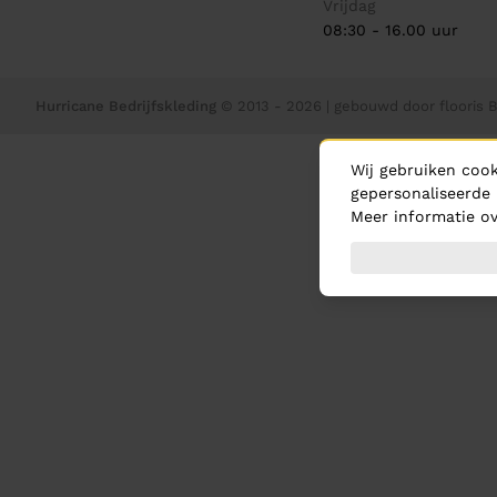
Vrijdag
08:30 - 16.00 uur
Hurricane Bedrijfskleding
© 2013 - 2026
| gebouwd door
flooris B.
Wij gebruiken cook
gepersonaliseerde 
Meer informatie ov