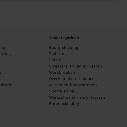
Topcategorieën
ane
Bedrijfskleding
ijving
T-shirts
Polo's
Sweaters, truien en vesten
s
Werkbroeken
Overhemden en blouses
piratie
Jassen en bodywarmers
Sportkleding
Werkschoenen en/of laarzen
Beroepskleding