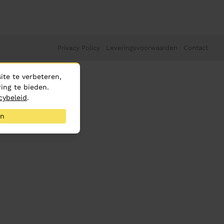
Privacy Policy
Leveringsvoorwaarden
Contact
te te verbeteren,
ing te bieden.
cybeleid
.
an