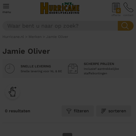
0
menu
offerte
contact
Hurricane.nl
>
Merken
>
Jamie Oliver
Jamie Oliver
SCHERPE PRIJZEN
SNELLE LEVERING
Inclusief aantrekkelijke
Snelle levering voor NL & BE
staffelkortingen
0 resultaten
filteren
sorteren