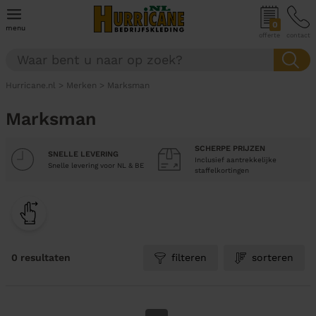
0
menu
offerte
contact
Hurricane.nl
>
Merken
>
Marksman
Marksman
SCHERPE PRIJZEN
SNELLE LEVERING
Inclusief aantrekkelijke
Snelle levering voor NL & BE
staffelkortingen
0 resultaten
filteren
sorteren