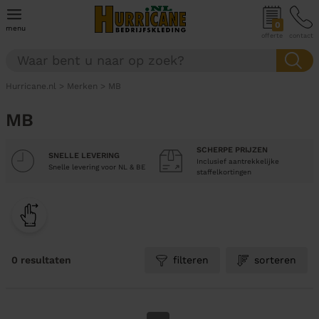
0
menu
offerte
contact
Hurricane.nl
>
Merken
>
MB
MB
SCHERPE PRIJZEN
SNELLE LEVERING
Inclusief aantrekkelijke
Snelle levering voor NL & BE
staffelkortingen
0 resultaten
filteren
sorteren