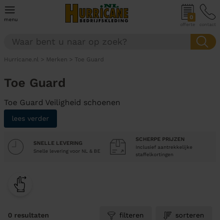
0
menu
offerte
contact
Hurricane.nl
>
Merken
>
Toe Guard
Toe Guard
Toe Guard Veiligheid schoenen
lees verder
SCHERPE PRIJZEN
SNELLE LEVERING
Inclusief aantrekkelijke
Snelle levering voor NL & BE
staffelkortingen
0 resultaten
filteren
sorteren