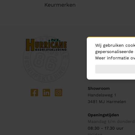
Keurmerken
Contact
Wij gebruiken cook
Bel ons
gepersonaliseerde 
0348 - 444 440
Meer informatie ov
Mail ons
info@hurricane.nl
Showroom
Handelsweg 1
3481 MJ
Harmelen
Openingstijden
Maandag t/m donderd
08:30 - 17.30 uur
Vrijdag