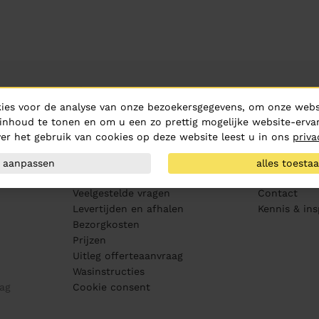
Klantenservice
Over ons
ies voor de analyse van onze bezoekersgegevens, om onze websi
Aanleveren artwork
Over Hurric
inhoud te tonen en om u een zo prettig mogelijke website-ervar
PMS kleurenwaaier
Routebeschr
er het gebruik van cookies op deze website leest u in ons
priva
Maatvoering
Vacatures
Drukproeven
MVO
aanpassen
alles toesta
Bewerkingen
Medewerker
Veelgestelde vragen
Contact
Levertijden en afhalen
Kennis & ins
Bezorgkosten
Prijzen
Uitleg offerteaanvraag
Wasinstructies
ag
Cookie consent