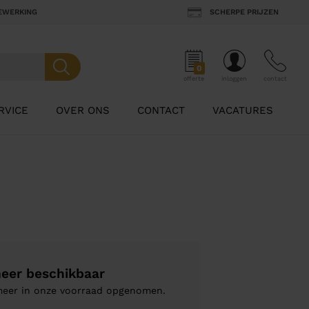
BEWERKING
SCHERPE PRIJZEN
0
offerte
inloggen
contact
RVICE
OVER ONS
CONTACT
VACATURES
meer beschikbaar
 meer in onze voorraad opgenomen.