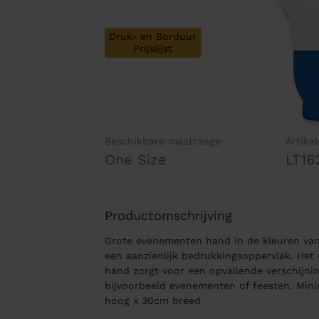
Druk- en Borduur
Prijslijst
Beschikbare maatrange
Artike
One Size
LT16
Productomschrijving
Grote evenementen hand in de kleuren van
een aanzienlijk bedrukkingsoppervlak. Het
hand zorgt voor een opvallende verschijni
bijvoorbeeld evenementen of feesten. Min
hoog x 30cm breed