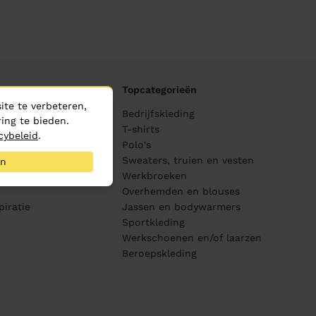
Topcategorieën
te te verbeteren,
ane
Bedrijfskleding
ing te bieden.
ijving
T-shirts
cybeleid
.
Polo's
Sweaters, truien en vesten
an
s
Werkbroeken
Overhemden en blouses
piratie
Jassen en bodywarmers
Sportkleding
Werkschoenen en/of laarzen
Beroepskleding