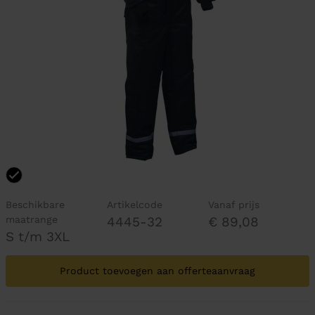
Beschikbare
Artikelcode
Vanaf prijs
maatrange
4445-32
€ 89,08
S t/m 3XL
Product toevoegen aan offerteaanvraag