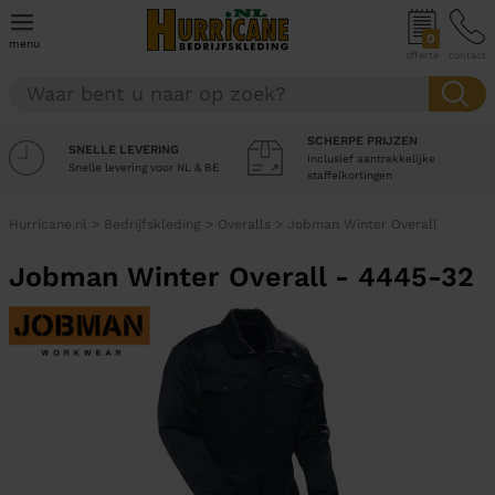
0
menu
offerte
contact
SCHERPE PRIJZEN
SNELLE LEVERING
Inclusief aantrekkelijke
Snelle levering voor NL & BE
staffelkortingen
Hurricane.nl
>
Bedrijfskleding
>
Overalls
>
Jobman Winter Overall
Jobman Winter Overall - 4445-32