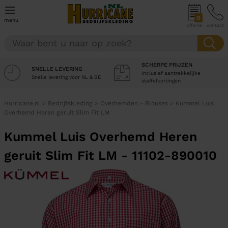
0
menu
offerte
contact
SCHERPE PRIJZEN
SNELLE LEVERING
Inclusief aantrekkelijke
Snelle levering voor NL & BE
staffelkortingen
Hurricane.nl
>
Bedrijfskleding
>
Overhemden - Blouses
>
Kummel Luis
Overhemd Heren geruit Slim Fit LM
Kummel Luis Overhemd Heren
geruit Slim Fit LM - 11102-890010