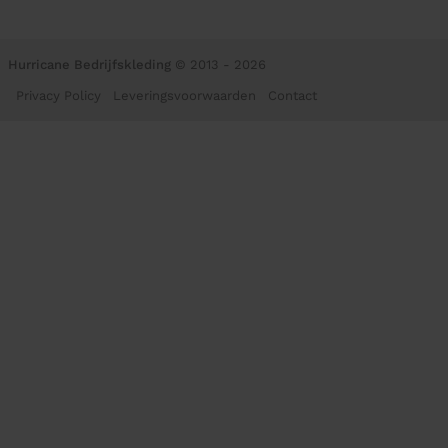
Hurricane Bedrijfskleding
© 2013 - 2026
Privacy Policy
Leveringsvoorwaarden
Contact