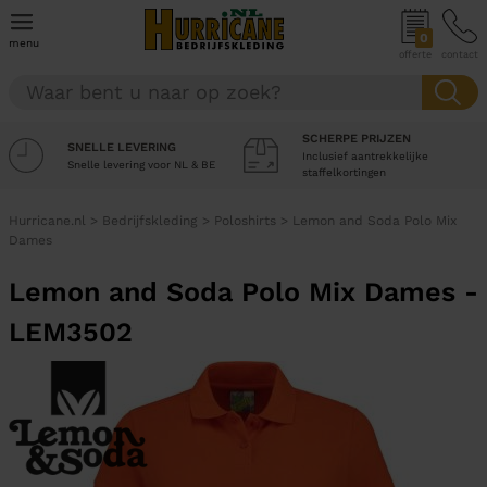
0
menu
offerte
contact
SCHERPE PRIJZEN
SNELLE LEVERING
Inclusief aantrekkelijke
Snelle levering voor NL & BE
staffelkortingen
Hurricane.nl
>
Bedrijfskleding
>
Poloshirts
>
Lemon and Soda Polo Mix
Dames
Lemon and Soda Polo Mix Dames -
LEM3502