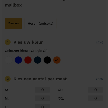
mailbox
Dames
Heren (uniseks)
Kies uw kleur
1
uitleg
Gekozen kleur: Oranje OR
Kies een aantal
per maat
2
uitleg
S
:
XL
:
M
:
XXL
:
L
: