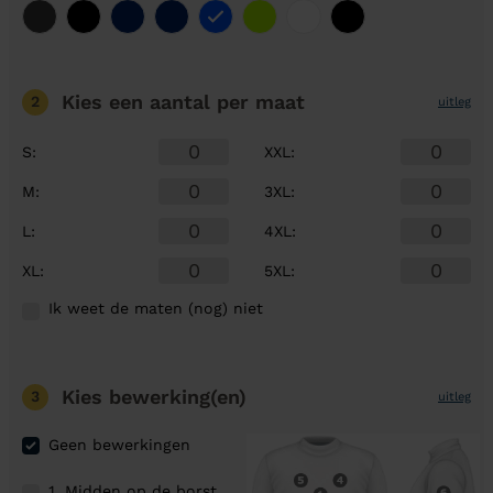
Kies een aantal
per maat
2
uitleg
S
:
XXL
:
M
:
3XL
:
L
:
4XL
:
XL
:
5XL
:
Ik weet de maten (nog) niet
Kies bewerking(en)
3
uitleg
Geen bewerkingen
1. Midden op de borst