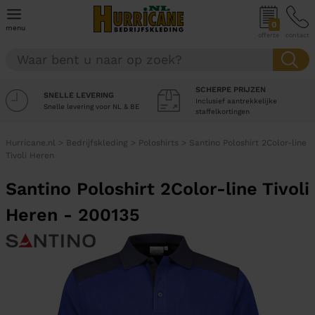
0
menu
offerte
contact
SCHERPE PRIJZEN
SNELLE LEVERING
Inclusief aantrekkelijke
Snelle levering voor NL & BE
staffelkortingen
Hurricane.nl
>
Bedrijfskleding
>
Poloshirts
>
Santino Poloshirt 2Color-line
Tivoli Heren
Santino Poloshirt 2Color-line Tivoli
Heren - 200135