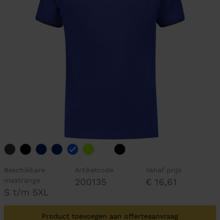
Beschikbare
Artikelcode
Vanaf prijs
maatrange
200135
€ 16,61
S t/m 5XL
Product toevoegen aan offerteaanvraag