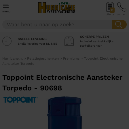
0
menu
offerte
contact
SCHERPE PRIJZEN
SNELLE LEVERING
Inclusief aantrekkelijke
Snelle levering voor NL & BE
staffelkortingen
Hurricane.nl
>
Relatiegeschenken
>
Premiums
>
Toppoint Electronische
Aansteker Torpedo
Toppoint Electronische Aansteker
Torpedo - 90698