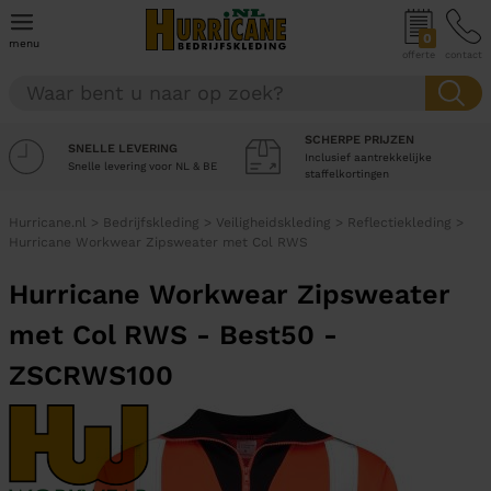
0
menu
offerte
contact
SCHERPE PRIJZEN
SNELLE LEVERING
Inclusief aantrekkelijke
Snelle levering voor NL & BE
staffelkortingen
Hurricane.nl
>
Bedrijfskleding
>
Veiligheidskleding
>
Reflectiekleding
>
Hurricane Workwear Zipsweater met Col RWS
Hurricane Workwear Zipsweater
met Col RWS - Best50 -
ZSCRWS100