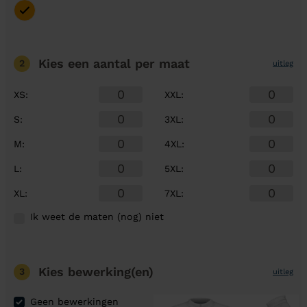
Kies een aantal
per maat
2
uitleg
XS
:
XXL
:
S
:
3XL
:
M
:
4XL
:
L
:
5XL
:
XL
:
7XL
:
Ik weet de maten (nog) niet
Kies bewerking(en)
3
uitleg
Geen bewerkingen