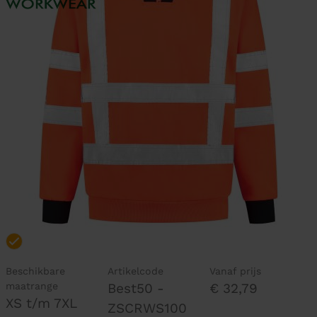
Beschikbare
Artikelcode
Vanaf prijs
maatrange
Best50 -
€ 32,79
XS t/m 7XL
ZSCRWS100