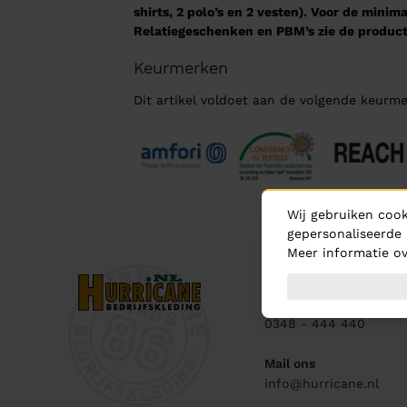
shirts, 2 polo’s en 2 vesten). Voor de mini
Relatiegeschenken en PBM’s zie de product
Keurmerken
Dit artikel voldoet aan de volgende keurme
Wij gebruiken cook
gepersonaliseerde 
Meer informatie ov
Contact
Bel ons
0348 - 444 440
Mail ons
info@hurricane.nl