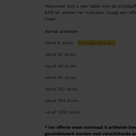
Hieronder ziet u een tabel met de prijsstaff
BTW en dienen ter indicatie. Vraag een of
maat.
Aantal artikelen
vanaf 6
stuks
minimale afname
*
vanaf 24
stuks
vanaf 48
stuks
vanaf 96
stuks
vanaf 252
stuks
vanaf 504
stuks
vanaf 1008
stuks
* Uw offerte moet minimaal 6 artikelen beva
gecombineerd worden met verschillende arti