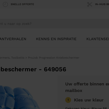
SNELLE OFFERTE
IN-HUIS 
ANTVERHALEN
KENNIS EN INSPIRATIE
KLANTENSE
rmers, Toolbelts
>
ProJob Progression Kniebeschermer
ebeschermer - 649056
Uw offerte binnen e
mailbox
Kies uw kleur
1
Gekozen kleur: Blauw 56