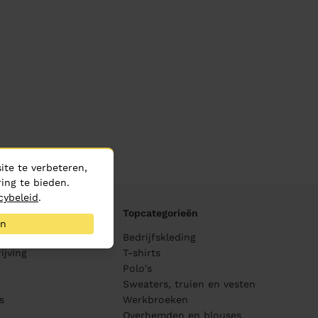
te te verbeteren,
ing te bieden.
cybeleid
.
Topcategorieën
an
ane
Bedrijfskleding
ijving
T-shirts
Polo's
Sweaters, truien en vesten
s
Werkbroeken
Overhemden en blouses