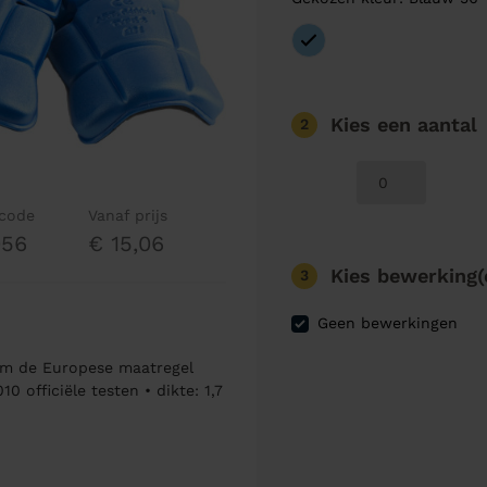
Kies een aantal
2
lcode
Vanaf prijs
056
€ 15,06
Kies bewerking(
3
Geen bewerkingen
m de Europese maatregel
 officiële testen • dikte: 1,7