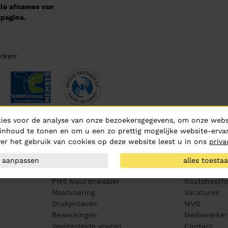
male afnames van
pagina.
rken:
ies voor de analyse van onze bezoekersgegevens, om onze websi
inhoud te tonen en om u een zo prettig mogelijke website-ervar
er het gebruik van cookies op deze website leest u in ons
priva
Klantenservice
Over ons
aanpassen
alles toesta
Aanleveren artwork
Over Hurric
PMS kleurenwaaier
Routebeschr
Maatvoering
Vacatures
Drukproeven
MVO
Bewerkingen
Medewerker
Veelgestelde vragen
Contact