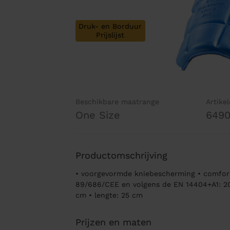
Druk- en Borduur
Prijslijst
Beschikbare maatrange
Artike
One Size
649
Productomschrijving
• voorgevormde kniebescherming • comfor
89/686/CEE en volgens de EN 14404+A1: 2010
cm • lengte: 25 cm
Prijzen en maten