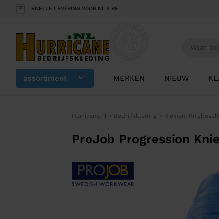
SNELLE LEVERING VOOR NL & BE
assortiment
MERKEN
NIEUW
KL
Hurricane.nl
>
Bedrijfskleding
>
Riemen, Kniebesche
ProJob Progression Kni