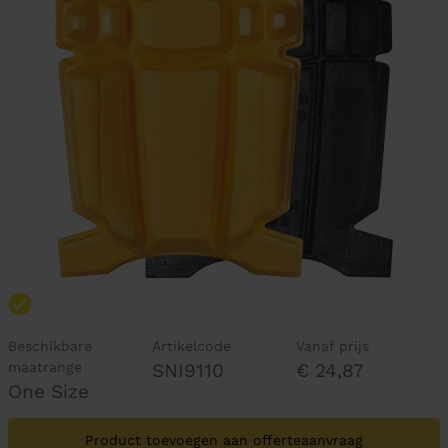
Beschikbare
Artikelcode
Vanaf prijs
maatrange
SNI9110
€ 24,87
One Size
Product toevoegen aan offerteaanvraag