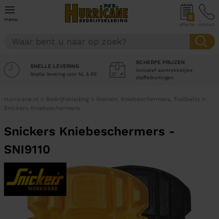
0
menu
offerte
contact
SCHERPE PRIJZEN
SNELLE LEVERING
Inclusief aantrekkelijke
Snelle levering voor NL & BE
staffelkortingen
Hurricane.nl
>
Bedrijfskleding
>
Riemen, Kniebeschermers, Toolbelts
>
Snickers Kniebeschermers
Snickers Kniebeschermers -
SNI9110