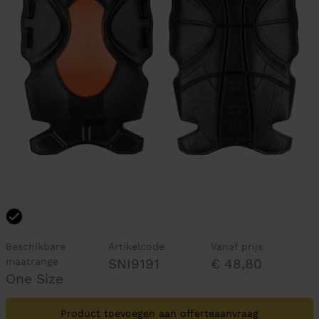
Beschikbare
Artikelcode
Vanaf prijs
maatrange
SNI9191
€ 48,80
One Size
Product toevoegen aan offerteaanvraag