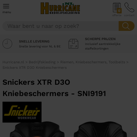
0
menu
offerte
contact
SCHERPE PRIJZEN
SNELLE LEVERING
Inclusief aantrekkelijke
Snelle levering voor NL & BE
staffelkortingen
Hurricane.nl
>
Bedrijfskleding
>
Riemen, Kniebeschermers, Toolbelts
>
Snickers XTR D3O Kniebeschermers
Snickers XTR D3O
Kniebeschermers - SNI9191