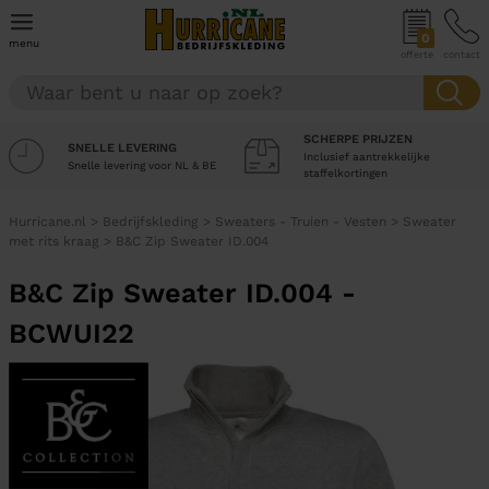
0
menu
offerte
contact
SCHERPE PRIJZEN
SNELLE LEVERING
Inclusief aantrekkelijke
Snelle levering voor NL & BE
staffelkortingen
Hurricane.nl
>
Bedrijfskleding
>
Sweaters - Truien - Vesten
>
Sweater
met rits kraag
>
B&C Zip Sweater ID.004
B&C Zip Sweater ID.004 -
BCWUI22