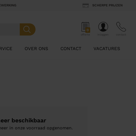
BEWERKING
SCHERPE PRIJZEN
0
offerte
inloggen
contact
RVICE
OVER ONS
CONTACT
VACATURES
meer beschikbaar
 meer in onze voorraad opgenomen.