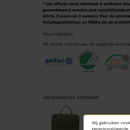
* Uw offerte moet minimaal 6 artikelen beva
gecombineerd worden met verschillende arti
shirts, 2 polo’s en 2 vesten). Voor de mini
Relatiegeschenken en PBM’s zie de product
Keurmerken
Dit artikel voldoet aan de volgende keurme
Gerelateerde artikelen
Wij gebruiken cook
gepersonaliseerde 