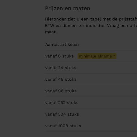
Prijzen en maten
Hieronder ziet u een tabel met de prijsstaff
BTW en dienen ter indicatie. Vraag een of
maat.
Aantal artikelen
vanaf 6
stuks
minimale afname
*
vanaf 24
stuks
vanaf 48
stuks
vanaf 96
stuks
vanaf 252
stuks
vanaf 504
stuks
vanaf 1008
stuks