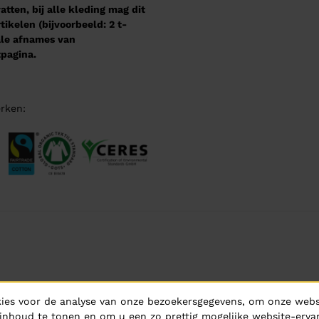
tten, bij alle kleding mag dit
kelen (bijvoorbeeld: 2 t-
male afnames van
pagina.
rken:
ies voor de analyse van onze bezoekersgegevens, om onze websi
inhoud te tonen en om u een zo prettig mogelijke website-ervar