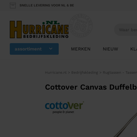
SNELLE LEVERING VOOR NL & BE
assortiment
MERKEN
NIEUW
KL
Hurricane.nl
>
Bedrijfskleding
>
Rugtassen - Tasse
Cottover Canvas Duffel