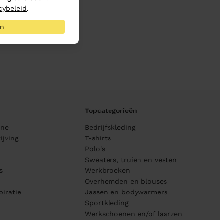
cybeleid
.
an
Topcategorieën
ane
Bedrijfskleding
ijving
T-shirts
Polo's
Sweaters, truien en vesten
s
Werkbroeken
Overhemden en blouses
piratie
Jassen en bodywarmers
Sportkleding
Werkschoenen en/of laarzen