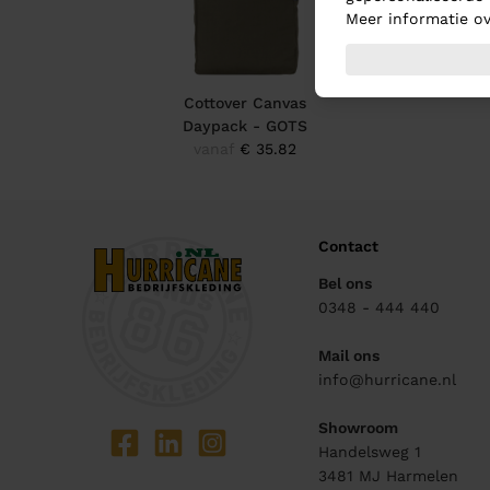
Meer informatie ov
Cottover Canvas
Daypack - GOTS
vanaf
€ 35.82
Contact
Bel ons
0348 - 444 440
Mail ons
info@hurricane.nl
Showroom
Handelsweg 1
3481 MJ
Harmelen