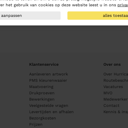
er het gebruik van cookies op deze website leest u in ons
priva
aanpassen
alles toesta
Klantenservice
Over ons
Aanleveren artwork
Over Hurric
PMS kleurenwaaier
Routebeschr
Maatvoering
Vacatures
Drukproeven
MVO
Bewerkingen
Medewerker
Veelgestelde vragen
Contact
Levertijden en afhalen
Kennis & ins
Bezorgkosten
Prijzen