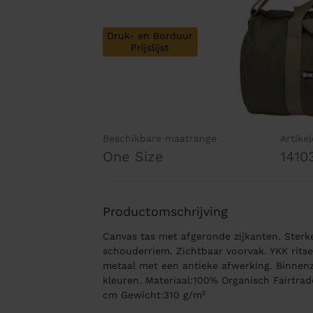
Druk- en Borduur
Prijslijst
Beschikbare maatrange
Artike
One Size
1410
Productomschrijving
Canvas tas met afgeronde zijkanten. Sterk
schouderriem. Zichtbaar voorvak. YKK ritsen
metaal met een antieke afwerking. Binnenz
kleuren. Materiaal:100% Organisch Fairtra
cm Gewicht:310 g/m²