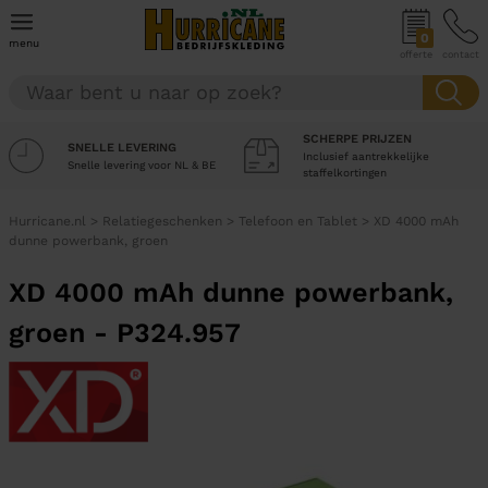
0
menu
offerte
contact
SCHERPE PRIJZEN
SNELLE LEVERING
Inclusief aantrekkelijke
Snelle levering voor NL & BE
staffelkortingen
Hurricane.nl
>
Relatiegeschenken
>
Telefoon en Tablet
>
XD 4000 mAh
dunne powerbank, groen
XD 4000 mAh dunne powerbank,
groen - P324.957