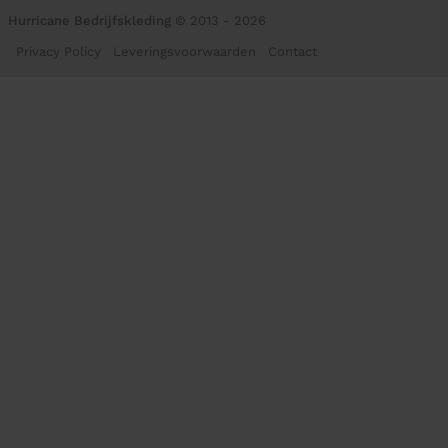
Hurricane Bedrijfskleding
© 2013 - 2026
Privacy Policy
Leveringsvoorwaarden
Contact