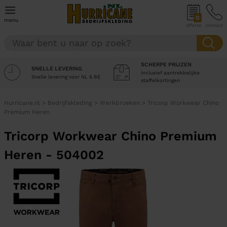
0
menu
offerte
contact
SCHERPE PRIJZEN
SNELLE LEVERING
Inclusief aantrekkelijke
Snelle levering voor NL & BE
staffelkortingen
Hurricane.nl
>
Bedrijfskleding
>
Werkbroeken
>
Tricorp Workwear Chino
Premium Heren
Tricorp Workwear Chino Premium
Heren - 504002