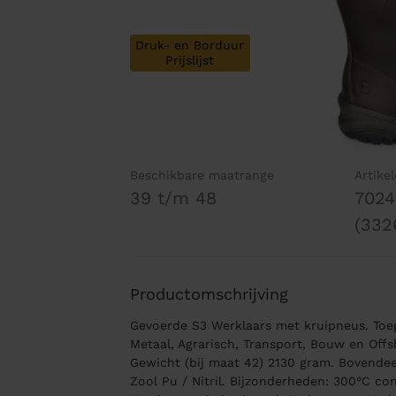
Druk- en Borduur
Prijslijst
Beschikbare maatrange
Artike
39 t/m 48
7024
(332
Productomschrijving
Gevoerde S3 Werklaars met kruipneus. Toep
Metaal, Agrarisch, Transport, Bouw en Offsh
Gewicht (bij maat 42) 2130 gram. Bovendee
Zool Pu / Nitril. Bijzonderheden: 300°C co