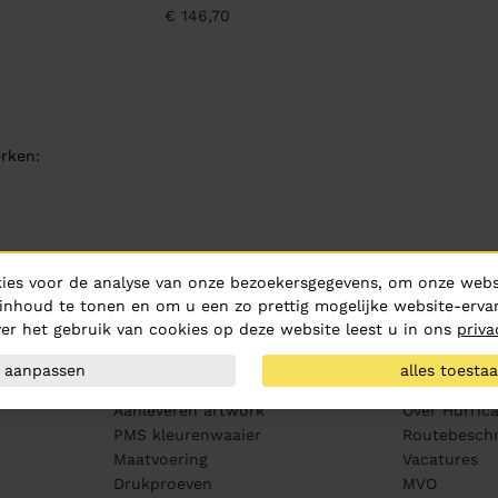
€ 146,70
rken:
ies voor de analyse van onze bezoekersgegevens, om onze websi
inhoud te tonen en om u een zo prettig mogelijke website-ervar
er het gebruik van cookies op deze website leest u in ons
priva
aanpassen
alles toesta
Klantenservice
Over ons
Aanleveren artwork
Over Hurric
PMS kleurenwaaier
Routebeschr
Maatvoering
Vacatures
Drukproeven
MVO