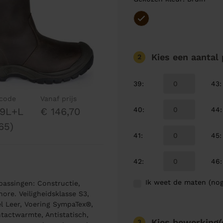
Kies een aantal
2
39
:
43
:
lcode
Vanaf prijs
40
:
44
:
9L+L
€ 146,70
65)
41
:
45
:
42
:
46
:
Ik weet de maten (nog
assingen: Constructie,
ore. Veiligheidsklasse S3,
l Leer, Voering SympaTex®,
ntactwarmte, Antistatisch,
Kies bewerking(
3