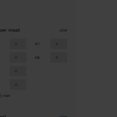
per maat
uitleg
47
:
48
:
) niet
en)
uitleg