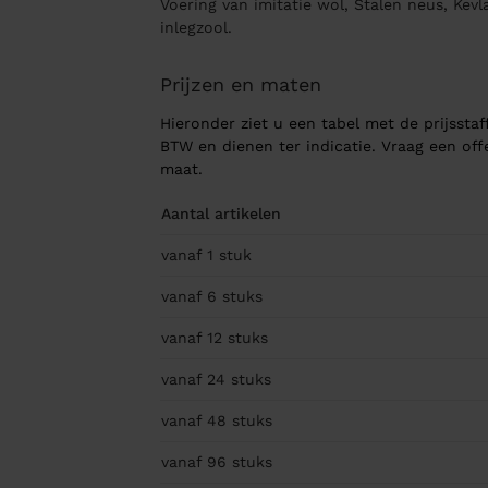
Voering van imitatie wol, Stalen neus, Kev
inlegzool.
Prijzen en maten
Hieronder ziet u een tabel met de prijsstaff
BTW en dienen ter indicatie. Vraag een of
maat.
Aantal artikelen
vanaf 1
stuk
vanaf 6
stuks
vanaf 12
stuks
vanaf 24
stuks
vanaf 48
stuks
vanaf 96
stuks