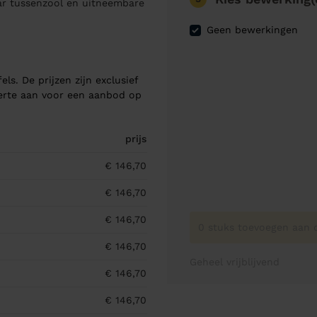
lar tussenzool en uitneembare
Geen bewerkingen
els. De prijzen zijn exclusief
ferte aan voor een aanbod op
prijs
€ 146,70
€ 146,70
€ 146,70
0 stuks toevoegen aan o
€ 146,70
Geheel vrijblijvend
€ 146,70
€ 146,70