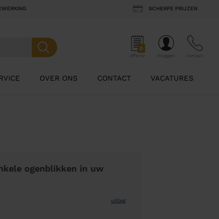
BEWERKING
SCHERPE PRIJZEN
0
offerte
inloggen
contact
RVICE
OVER ONS
CONTACT
VACATURES
nkele ogenblikken in uw
uitleg