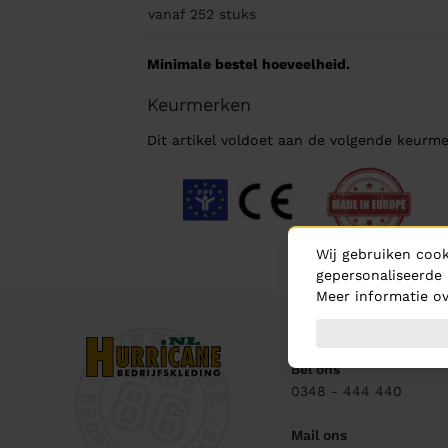
vanaf 252
stuks
Minimale bestel hoeveelheid.
Keurmerken
Dit artikel voldoet aan de volgende keurme
Wij gebruiken cook
gepersonaliseerde 
Meer informatie ov
Contact
Bel ons
0348 - 444 440
Mail ons