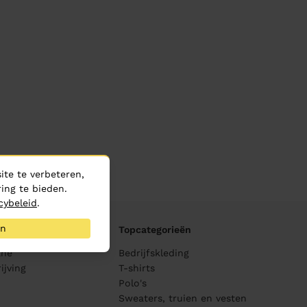
te te verbeteren,
ing te bieden.
cybeleid
.
an
Topcategorieën
ane
Bedrijfskleding
ijving
T-shirts
Polo's
Sweaters, truien en vesten