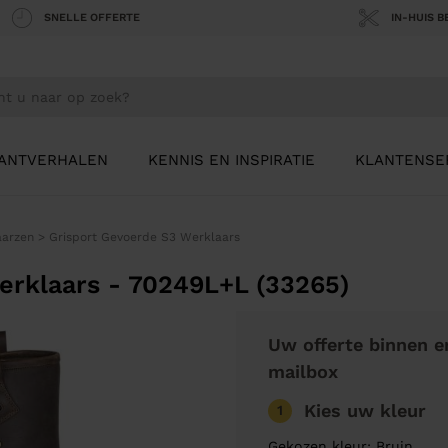
SNELLE OFFERTE
IN-HUIS 
ANTVERHALEN
KENNIS EN INSPIRATIE
KLANTENSE
aarzen
>
Grisport Gevoerde S3 Werklaars
erklaars - 70249L+L (33265)
Uw offerte binnen e
mailbox
Kies uw kleur
1
Gekozen kleur: Bruin