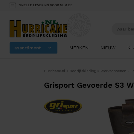
SNELLE LEVERING VOOR NL & BE
assortiment
MERKEN
NIEUW
KL
Hurricane.nl
>
Bedrijfskleding
>
Werkschoenen - L
Grisport Gevoerde S3 W