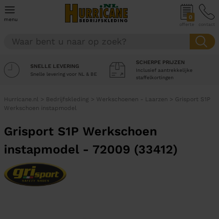
0
menu
offerte
contact
SCHERPE PRIJZEN
SNELLE LEVERING
Inclusief aantrekkelijke
Snelle levering voor NL & BE
staffelkortingen
Hurricane.nl
>
Bedrijfskleding
>
Werkschoenen - Laarzen
>
Grisport S1P
Werkschoen instapmodel
Grisport S1P Werkschoen
instapmodel - 72009 (33412)