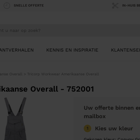
SNELLE OFFERTE
IN-HUIS 
ANTVERHALEN
KENNIS EN INSPIRATIE
KLANTENSE
anse Overall
>
Tricorp Workwear Amerikaanse Overall
kaanse Overall - 752001
Uw offerte binnen e
mailbox
Kies uw kleur
1
Gekozen kleur: Convoy Gr