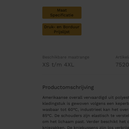
Maat
Specificatie
Druk- en Borduur
Prijslijst
Beschikbare maatrange
Artike
XS t/m 4XL
7520
Productomschrijving
Amerikaanse overall vervaardigd uit polyes
kledingstuk is gewoven volgens een keperbi
wasbaar tot 60°C, industrieel kan het ove
85°C. De schouders zijn elastisch te verste
om het lichaam past. Verder beschikt het o
kniezakken. De kniekussens zijn los verkri