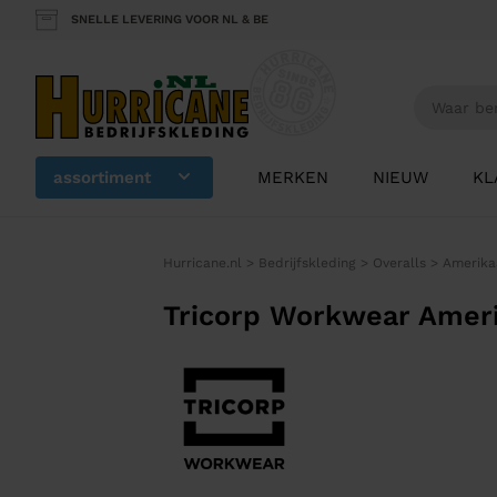
SNELLE LEVERING VOOR NL & BE
assortiment
MERKEN
NIEUW
KL
Hurricane.nl
>
Bedrijfskleding
>
Overalls
>
Amerika
Tricorp Workwear Ameri