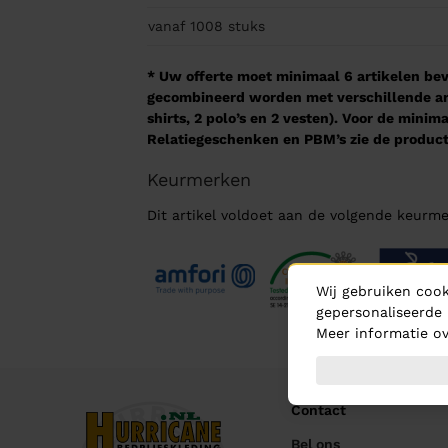
vanaf 1008
stuks
* Uw offerte moet minimaal 6 artikelen beva
gecombineerd worden met verschillende arti
shirts, 2 polo’s en 2 vesten). Voor de mini
Relatiegeschenken en PBM’s zie de product
Keurmerken
Dit artikel voldoet aan de volgende keurme
Wij gebruiken cook
gepersonaliseerde 
Meer informatie ov
Contact
Bel ons