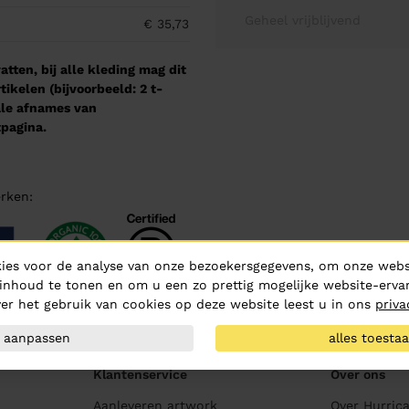
Geheel vrijblijvend
€ 35,73
tten, bij alle kleding mag dit
kelen (bijvoorbeeld: 2 t-
male afnames van
pagina.
rken:
ies voor de analyse van onze bezoekersgegevens, om onze websi
inhoud te tonen en om u een zo prettig mogelijke website-ervar
er het gebruik van cookies op deze website leest u in ons
priva
aanpassen
alles toesta
Klantenservice
Over ons
Aanleveren artwork
Over Hurric