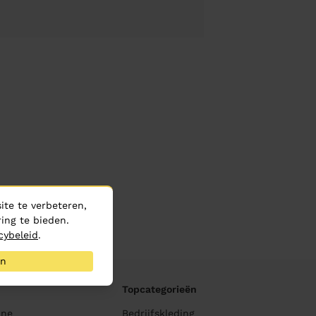
te te verbeteren,
ing te bieden.
cybeleid
.
an
Topcategorieën
ane
Bedrijfskleding