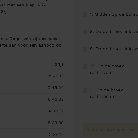
baar met een klep. 65%
00)
1. Midden op de borst
8. Op de broek linksv
els. De prijzen zijn exclusief
ferte aan voor een aanbod op
9. Op de broek linksa
prijs
10. Op de broek
rechtsvoor
€ 49,13
€ 46,24
11. Op de broek
rechtsachter
€ 43,67
€ 41,37
€ 39,30
0 stuks toevoegen aan o
€ 37,43