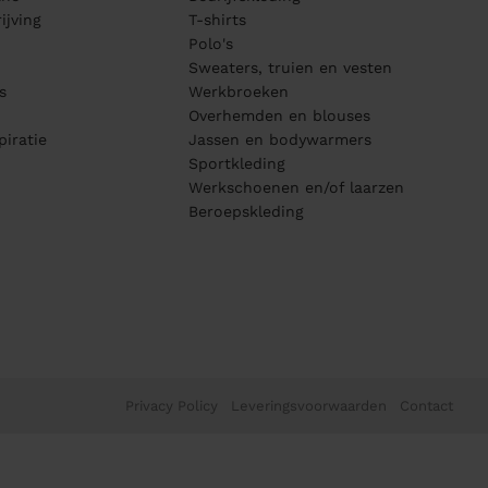
ijving
T-shirts
Polo's
Sweaters, truien en vesten
s
Werkbroeken
Overhemden en blouses
piratie
Jassen en bodywarmers
Sportkleding
Werkschoenen en/of laarzen
Beroepskleding
Privacy Policy
Leveringsvoorwaarden
Contact