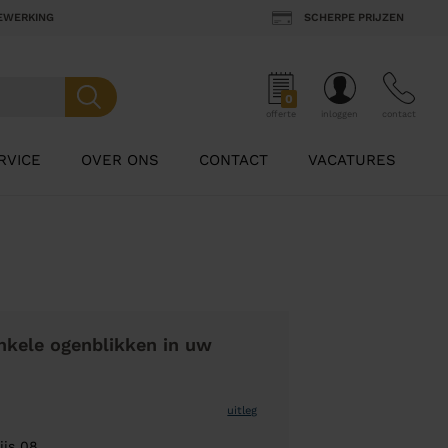
BEWERKING
SCHERPE PRIJZEN
0
offerte
inloggen
contact
RVICE
OVER ONS
CONTACT
VACATURES
nkele ogenblikken in uw
uitleg
ijs 08