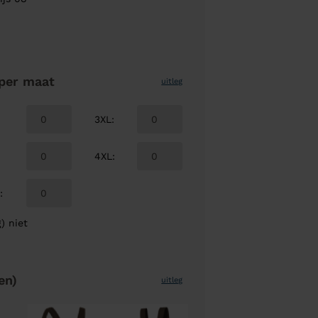
per maat
uitleg
3XL
:
4XL
:
L
:
) niet
en)
uitleg