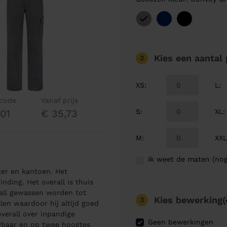
Kies een aantal
2
XS
:
L
:
lcode
Vanaf prijs
S
:
XL
:
01
€ 35,73
M
:
XX
Ik weet de maten (nog
ter en kantoen. Het
nding. Het overall is thuis
rall gewassen worden tot
Kies bewerking(
3
llen waardoor hij altijd goed
verall over inpandige
Geen bewerkingen
jgbaar en op twee hoogtes