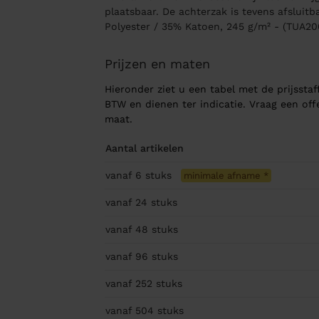
plaatsbaar. De achterzak is tevens afsluit
Polyester / 35% Katoen, 245 g/m² - (TUA20
Prijzen en maten
Hieronder ziet u een tabel met de prijsstaff
BTW en dienen ter indicatie. Vraag een of
maat.
Aantal artikelen
vanaf 6
stuks
minimale afname
*
vanaf 24
stuks
vanaf 48
stuks
vanaf 96
stuks
vanaf 252
stuks
vanaf 504
stuks