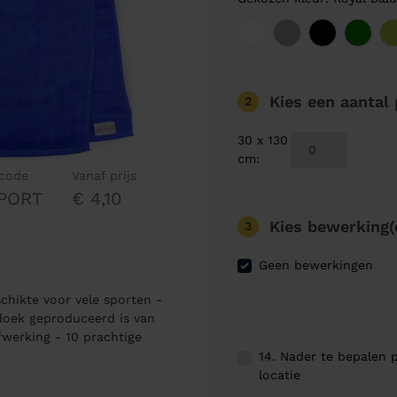
Kies een aantal
2
30 x 130
cm
:
lcode
Vanaf prijs
SPORT
€ 4,10
Kies bewerking(
3
Geen bewerkingen
chikte voor vele sporten -
doek geproduceerd is van
fwerking - 10 prachtige
14. Nader te bepalen p
locatie