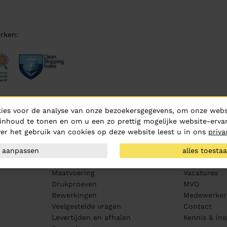
rken:
ies voor de analyse van onze bezoekersgegevens, om onze websi
inhoud te tonen en om u een zo prettig mogelijke website-ervar
er het gebruik van cookies op deze website leest u in ons
priva
Klantenservice
Over ons
aanpassen
alles toesta
Aanleveren artwork
Over Hurric
PMS kleurenwaaier
Routebeschr
Maatvoering
Vacatures
Drukproeven
MVO
Bewerkingen
Medewerker
Veelgestelde vragen
Contact
Levertijden en afhalen
Kennis & ins