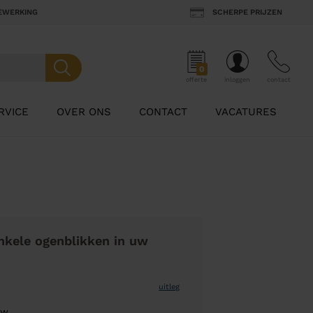
BEWERKING
SCHERPE PRIJZEN
0
offerte
inloggen
contact
RVICE
OVER ONS
CONTACT
VACATURES
nkele ogenblikken in uw
uitleg
uw