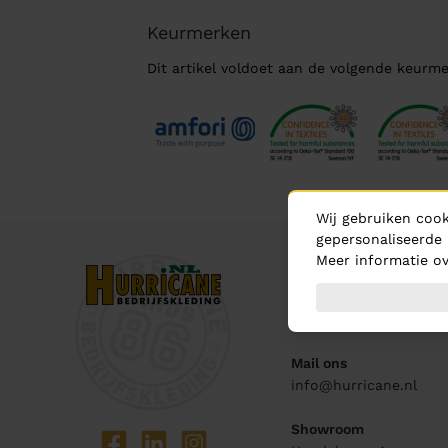
Keurmerken
Dit artikel voldoet aan de volgende keurme
Wij gebruiken cook
gepersonaliseerde 
Meer informatie ov
Contact
Bel ons
0348 - 444 440
Mail ons
info@hurricane.nl
Showroom