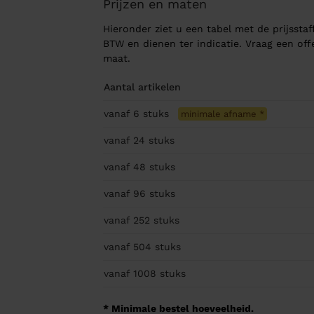
Prijzen en maten
Hieronder ziet u een tabel met de prijsstaff
BTW en dienen ter indicatie. Vraag een of
maat.
Aantal artikelen
vanaf 6
stuks
minimale afname
*
vanaf 24
stuks
vanaf 48
stuks
vanaf 96
stuks
vanaf 252
stuks
vanaf 504
stuks
vanaf 1008
stuks
* Minimale bestel hoeveelheid.