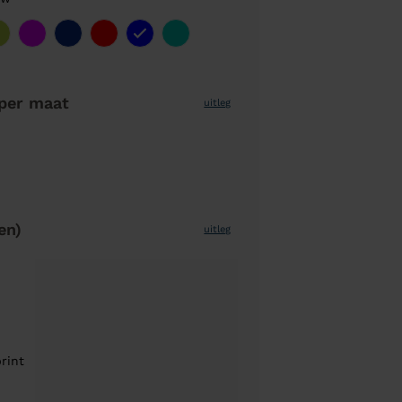
per maat
uitleg
en)
uitleg
rint