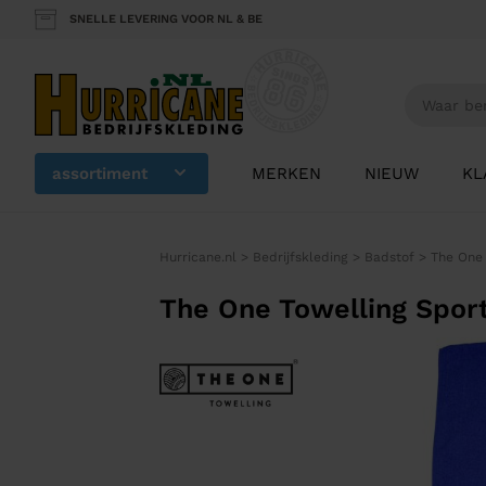
SNELLE LEVERING VOOR NL & BE
assortiment
MERKEN
NIEUW
KL
Hurricane.nl
>
Bedrijfskleding
>
Badstof
>
The One
The One Towelling Spor