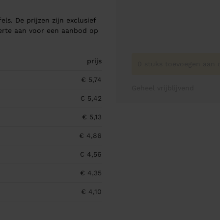
els. De prijzen zijn exclusief
ferte aan voor een aanbod op
prijs
0 stuks toevoegen aan o
€ 5,74
Geheel vrijblijvend
€ 5,42
€ 5,13
€ 4,86
€ 4,56
€ 4,35
€ 4,10