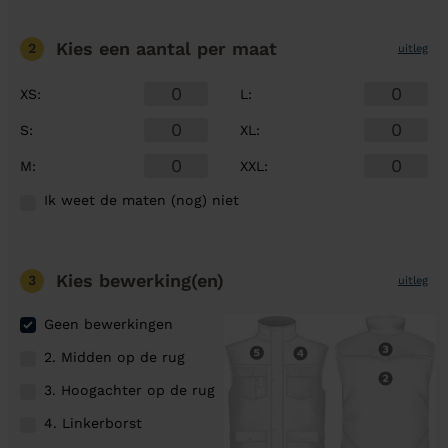
Kies een aantal
per maat
2
uitleg
XS
:
L
:
S
:
XL
:
M
:
XXL
:
Ik weet de maten (nog) niet
Kies bewerking(en)
3
uitleg
Geen bewerkingen
2. Midden op de rug
3. Hoogachter op de rug
4. Linkerborst