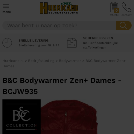
0
menu
offerte
contact
SCHERPE PRIJZEN
SNELLE LEVERING
Inclusief aantrekkelijke
Snelle levering voor NL & BE
staffelkortingen
Hurricane.nl
>
Bedrijfskleding
>
Bodywarmer
>
B&C Bodywarmer Zen+
Dames
B&C Bodywarmer Zen+ Dames -
BCJW935