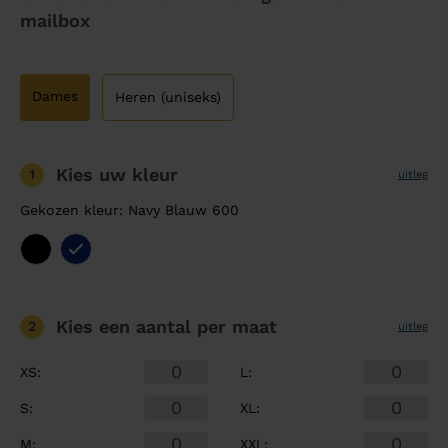
mailbox
Dames
Heren (uniseks)
Kies uw kleur
1
uitleg
Gekozen kleur: Navy Blauw 600
Kies een aantal
per maat
2
uitleg
XS
:
L
:
S
:
XL
:
M
:
XXL
: