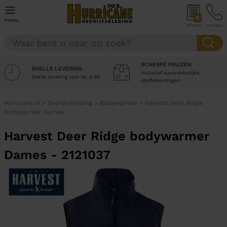
0
menu
offerte
contact
SCHERPE PRIJZEN
SNELLE LEVERING
Inclusief aantrekkelijke
Snelle levering voor NL & BE
staffelkortingen
Hurricane.nl
>
Bedrijfskleding
>
Bodywarmer
>
Harvest Deer Ridge
bodywarmer Dames
Harvest Deer Ridge bodywarmer
Dames - 2121037