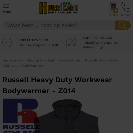
0
menu
offerte
contact
SCHERPE PRIJZEN
SNELLE LEVERING
Inclusief aantrekkelijke
Snelle levering voor NL & BE
staffelkortingen
Hurricane.nl
>
Bedrijfskleding
>
Bodywarmer
>
Russell Heavy Duty
Workwear Bodywarmer
Russell Heavy Duty Workwear
Bodywarmer - Z014