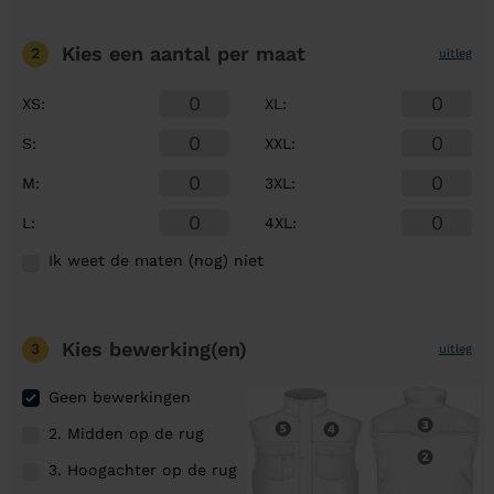
Kies een aantal
per maat
2
uitleg
XS
:
XL
:
S
:
XXL
:
M
:
3XL
:
L
:
4XL
:
Ik weet de maten (nog) niet
Kies bewerking(en)
3
uitleg
Geen bewerkingen
2. Midden op de rug
3. Hoogachter op de rug