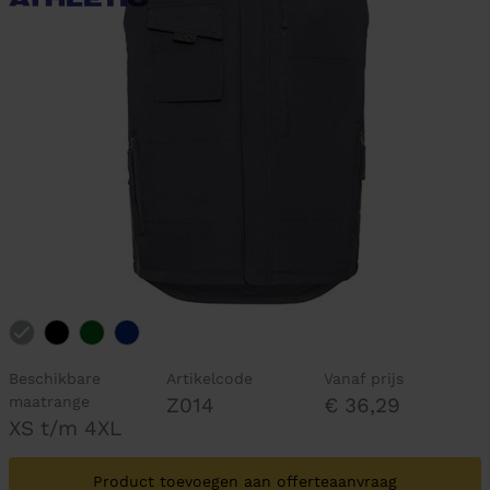
Beschikbare
Artikelcode
Vanaf prijs
maatrange
Z014
€ 36,29
XS t/m 4XL
Product toevoegen aan offerteaanvraag