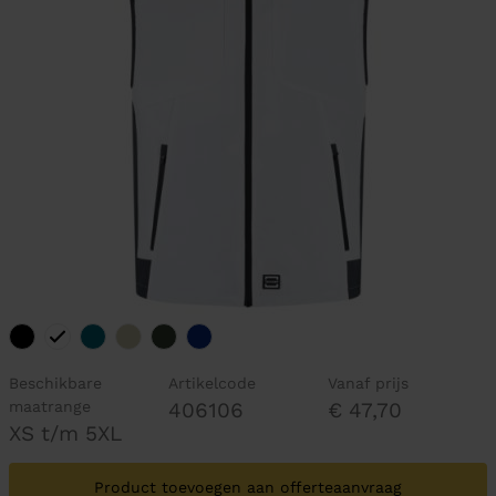
Beschikbare
Artikelcode
Vanaf prijs
maatrange
406106
€ 47,70
XS t/m 5XL
Product toevoegen aan offerteaanvraag