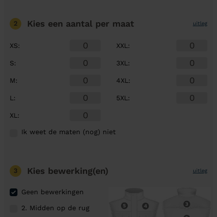
Kies een aantal
per maat
2
uitleg
XS
:
XXL
:
S
:
3XL
:
M
:
4XL
:
L
:
5XL
:
XL
:
Ik weet de maten (nog) niet
Kies bewerking(en)
3
uitleg
Geen bewerkingen
2. Midden op de rug