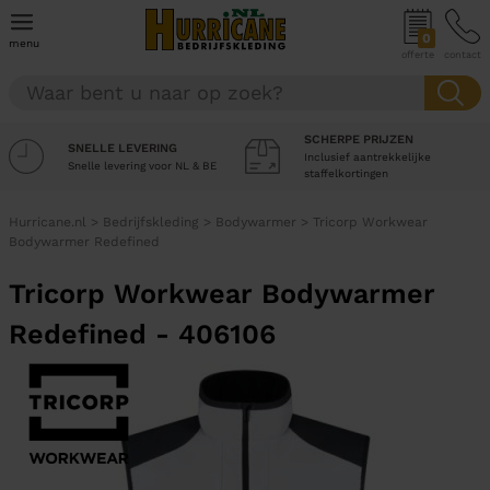
0
menu
offerte
contact
SCHERPE PRIJZEN
SNELLE LEVERING
Inclusief aantrekkelijke
Snelle levering voor NL & BE
staffelkortingen
Hurricane.nl
>
Bedrijfskleding
>
Bodywarmer
>
Tricorp Workwear
Bodywarmer Redefined
Tricorp Workwear Bodywarmer
Redefined - 406106