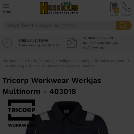
0
menu
offerte
contact
SCHERPE PRIJZEN
SNELLE LEVERING
Inclusief aantrekkelijke
Snelle levering voor NL & BE
staffelkortingen
Hurricane.nl
>
Bedrijfskleding
>
Veiligheidskleding
>
Brandvertragende &
ESD kleding
>
Tricorp Workwear Werkjas Multinorm
Tricorp Workwear Werkjas
Multinorm - 403018