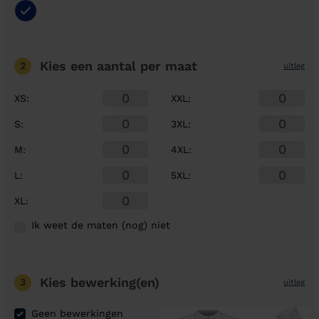
Kies een aantal
per maat
2
uitleg
XS
:
XXL
:
S
:
3XL
:
M
:
4XL
:
L
:
5XL
:
XL
:
Ik weet de maten (nog) niet
Kies bewerking(en)
3
uitleg
Geen bewerkingen