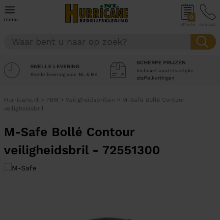
0
menu
offerte
contact
SCHERPE PRIJZEN
SNELLE LEVERING
Inclusief aantrekkelijke
Snelle levering voor NL & BE
staffelkortingen
Hurricane.nl
>
PBM
>
Veiligheidsbrillen
>
M-Safe Bollé Contour
veiligheidsbril
M-Safe Bollé Contour
veiligheidsbril - 72551300