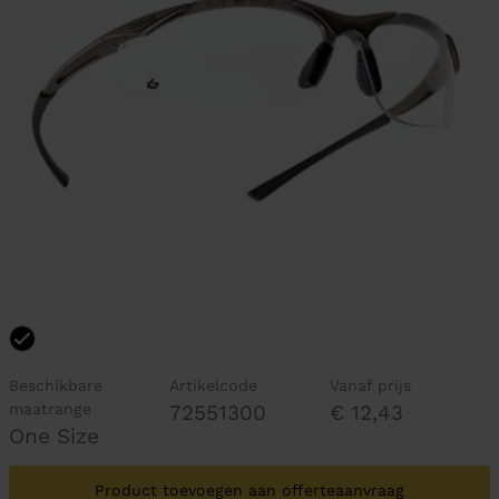
Beschikbare
Artikelcode
Vanaf prijs
maatrange
72551300
€ 12,43
One Size
Product toevoegen aan offerteaanvraag