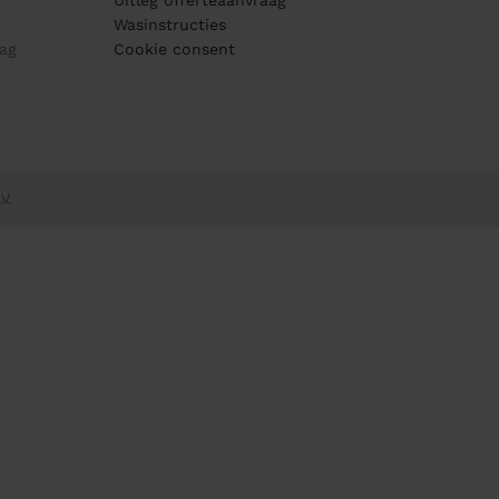
Uitleg offerteaanvraag
Wasinstructies
ag
Cookie consent
V.