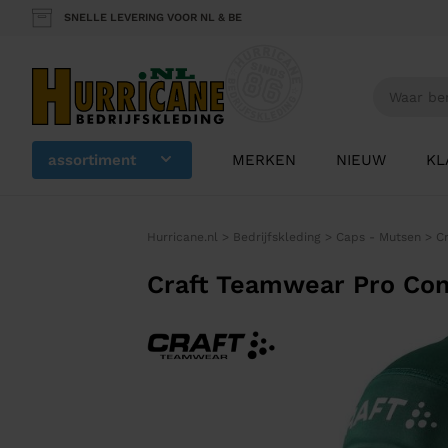
SNELLE LEVERING VOOR NL & BE
assortiment
MERKEN
NIEUW
KL
Hurricane.nl
>
Bedrijfskleding
>
Caps - Mutsen
>
C
Craft Teamwear Pro Con