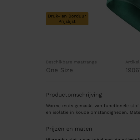
Druk- en Borduur
Prijslijst
Beschikbare maatrange
Artike
One Size
1906
Productomschrijving
Warme muts gemaakt van functionele stof v
en isolatie in koude omstandigheden. Mater
Prijzen en maten
Hieronder ziet u een tabel met de prijsstaff