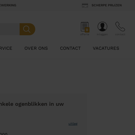
BEWERKING
SCHERPE PRIJZEN
0
offerte
inloggen
contact
RVICE
OVER ONS
CONTACT
VACATURES
nkele ogenblikken in uw
uitleg
1000