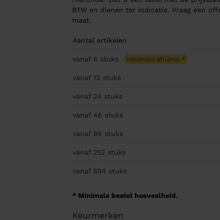
BTW en dienen ter indicatie. Vraag een of
maat.
Aantal artikelen
vanaf 6
stuks
minimale afname
*
vanaf 12
stuks
vanaf 24
stuks
vanaf 48
stuks
vanaf 96
stuks
vanaf 252
stuks
vanaf 504
stuks
* Minimale bestel hoeveelheid.
Keurmerken