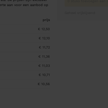
0 stuks toevoegen aan o
ferte aan voor een aanbod op
Geheel vrijblijvend
prijs
€ 12,50
€ 12,10
€ 11,72
€ 11,36
€ 11,03
€ 10,71
€ 10,56