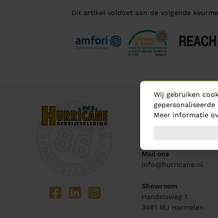
Dit artikel voldoet aan de volgende keurme
Wij gebruiken cook
gepersonaliseerde 
Contact
Meer informatie ov
Bel ons
0348 - 444 440
Mail ons
info@hurricane.nl
Showroom
Handelsweg 1
3481 MJ
Harmelen