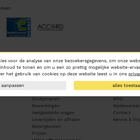
rken:
ies voor de analyse van onze bezoekersgegevens, om onze websi
inhoud te tonen en om u een zo prettig mogelijke website-ervar
Klantenservice
Over ons
er het gebruik van cookies op deze website leest u in ons
priva
Aanleveren artwork
Over Hurric
PMS kleurenwaaier
Routebeschr
aanpassen
alles toesta
Maatvoering
Vacatures
Drukproeven
MVO
Bewerkingen
Medewerker
Veelgestelde vragen
Contact
Levertijden en afhalen
Kennis & ins
Bezorgkosten
Prijzen