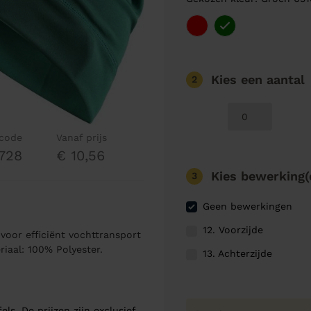
Kies een aantal
2
lcode
Vanaf prijs
728
€ 10,56
Kies bewerking(
3
Geen bewerkingen
12. Voorzijde
oor efficiënt vochttransport
iaal: 100% Polyester.
13. Achterzijde
els. De prijzen zijn exclusief